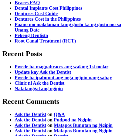
Braces FAQ
Dental Implants Cost Philippines
Dentures Cost Guide
Dentures Cost in the Philippines
Paano mo malalaman kung gusto ka ng gusto mo sa
Unang Date
Pekeng Dentista
Root Canal Treatment (RCT)
Recent Posts
Pwede ba magpabraces ang walang 1st molar
Update kay Ask the Dentist
Pwede ba ipabunot ang mga ngipin nang sabay
Clinic ni Ask the Dentist
Natatanggal ang ngipin
Recent Comments
Ask the Dentist
on
Q&A
Ask the Dentist
on
Pudpod na Ngipin
Ask the Dentist
on
Matapos Bunutan ng Ngipin
Ask the Dentist
on
Matapos Bunutan ng Ngipin