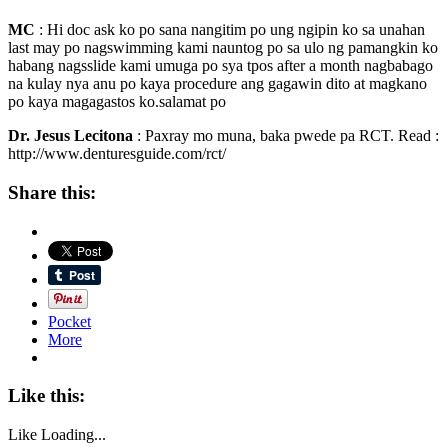
MC
: Hi doc ask ko po sana nangitim po ung ngipin ko sa unahan
last may po nagswimming kami nauntog po sa ulo ng pamangkin ko
habang nagsslide kami umuga po sya tpos after a month nagbabago
na kulay nya anu po kaya procedure ang gagawin dito at magkano
po kaya magagastos ko.salamat po
Dr. Jesus Lecitona
: Paxray mo muna, baka pwede pa RCT. Read :
http://www.denturesguide.com/rct/
Share this:
Pocket
More
Like this:
Like
Loading...