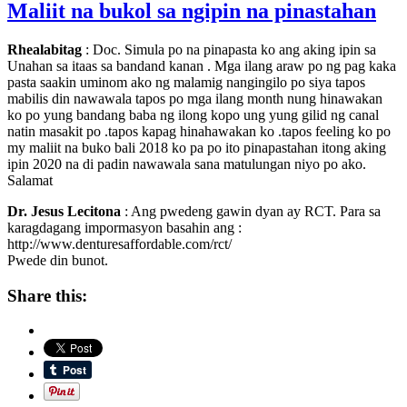
Maliit na bukol sa ngipin na pinastahan
Rhealabitag
: Doc. Simula po na pinapasta ko ang aking ipin sa
Unahan sa itaas sa bandand kanan . Mga ilang araw po ng pag kaka
pasta saakin uminom ako ng malamig nangingilo po siya tapos
mabilis din nawawala tapos po mga ilang month nung hinawakan
ko po yung bandang baba ng ilong kopo ung yung gilid ng canal
natin masakit po .tapos kapag hinahawakan ko .tapos feeling ko po
my maliit na buko bali 2018 ko pa po ito pinapastahan itong aking
ipin 2020 na di padin nawawala sana matulungan niyo po ako.
Salamat
Dr. Jesus Lecitona
: Ang pwedeng gawin dyan ay RCT. Para sa
karagdagang impormasyon basahin ang :
http://www.denturesaffordable.com/rct/
Pwede din bunot.
Share this: