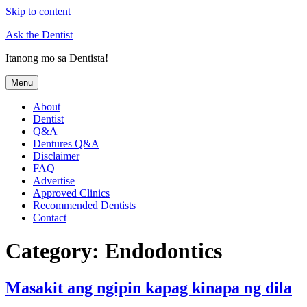
Skip to content
Ask the Dentist
Itanong mo sa Dentista!
Menu
About
Dentist
Q&A
Dentures Q&A
Disclaimer
FAQ
Advertise
Approved Clinics
Recommended Dentists
Contact
Category:
Endodontics
Masakit ang ngipin kapag kinapa ng dila