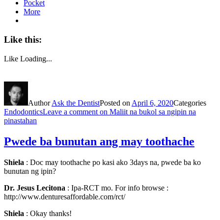
Pocket
More
Like this:
Like
Loading...
Author
Ask the Dentist
Posted on
April 6, 2020
Categories
Endodontics
Leave a comment
on Maliit na bukol sa ngipin na
pinastahan
Pwede ba bunutan ang may toothache
Shiela
: Doc may toothache po kasi ako 3days na, pwede ba ko
bunutan ng ipin?
Dr. Jesus Lecitona
: Ipa-RCT mo. For info browse :
http://www.denturesaffordable.com/rct/
Shiela
: Okay thanks!