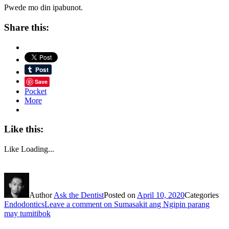
Pwede mo din ipabunot.
Share this:
Save
Pocket
More
Like this:
Like
Loading...
Author
Ask the Dentist
Posted on
April 10, 2020
Categories
Endodontics
Leave a comment
on Sumasakit ang Ngipin parang
may tumitibok