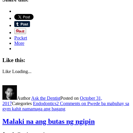
Pocket
More
Like this:
Like
Loading...
Author
Ask the Dentist
Posted on
October 31,
2017
Categories
Endodontics
2 Comments
on Pwede ba mabuhay sa
gym kahit namamaga ang bagang
Malaki na ang butas ng ngipin