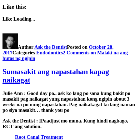
Like this:
Like
Loading...
Author
Ask the Dentist
Posted on
October 28,
2017
Categories
Endodontics
2 Comments
on Malaki na ang
butas ng ngipin
Sumasakit ang napastahan kapag
naikagat
Julie Ann
: Good day po.. ask ko lang po sana kung bakit po
masakit pag naikagat yung napastahan kong ngipin about 3
weeks na po nung napastahan. Pag naikakagat ko lang naman
po siya masakit… thank you po
Ask the Dentist
: IPaadjust mo muna. Kung hindi nagbago,
RCT ang solution.
Root Canal Treatment