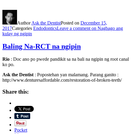
Author
Ask the Dentist
Posted on
December 15,
2017
Categories
Endodontics
Leave a comment
on Nagbago ang
kulay ng ngipin
Baling Na-RCT na ngipin
Rio
: Doc ano po pwede pandikit sa na bali na ngipin ng root canal
ko po.
Ask the Dentist
: Popostehan yan malamang. Parang ganito :
http://www.denturesaffordable.com/restoration-of-broken-teeth/
Share this:
Pocket