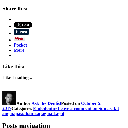
Share this:
Pocket
More
Like this:
Like
Loading...
Author
Ask the Dentist
Posted on
October 5,
2017
Categories
Endodontics
Leave a comment
on Sumasakit
ang napastahan kapag naikagat
Posts navigation