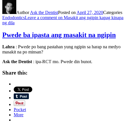
Author
Ask the Dentist
Posted on
April 27, 2020
Categories
Endodontics
Leave a comment
on Masakit ang ngipin kapag kinapa
ng dila
Pwede ba ipasta ang masakit na ngipin
Lahra
: Pwede po bang pastahan yung ngipin sa harap na medyo
masakit na po minsan?
Ask the Dentist
: ipa-RCT mo. Pwede din bunot.
Share this:
Pocket
More