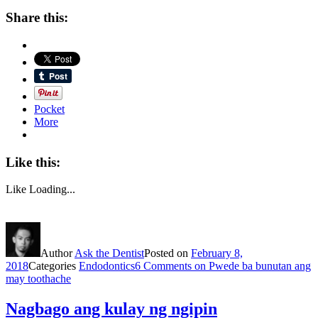
Share this:
Pocket
More
Like this:
Like
Loading...
Author
Ask the Dentist
Posted on
February 8,
2018
Categories
Endodontics
6 Comments
on Pwede ba bunutan ang
may toothache
Nagbago ang kulay ng ngipin