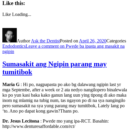
Like this:
Like
Loading...
Author
Ask the Dentist
Posted on
April 26, 2020
Categories
Endodontics
Leave a comment
on Pwede ba ipasta ang masakit na
ngipin
Sumasakit ang Ngipin parang may
tumitibok
Maria G
: Hi po, nagpapasta po ako bg dalawang ngipin last yr
mga Septembe, after a week or 2 ata nedyo nangilopero binalewala
ko po yun kasi baka kako ganun lang uun ying tipong di ako maka
inom ng mlamig na tubig num, tas ngayon po di na sya nangingilo
pero sumasakit na sya yung parang may tumitibok, Lately lang po
‘to. Ano po dapat kong gawin?Thans po.
Dr. Jesus Lecitona
: Pwede mo yang ipa-RCT. Basahin:
http://www.denturesaffordable.com/rct/