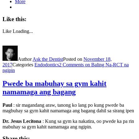
More
Like this:
Like
Loading...
Author
Ask the Dentist
Posted on
November 18,
2017
Categories
Endodontics
2 Comments
on Baling Na-RCT na
ngipin
Pwede ba mabuhay sa gym kahit
namamaga ang bagang
Paul
: sir magandang araw, tanong ko lang po kung pwede ba
magbuhay sa gym kahit namamaga ang bagang dahil sa sirang ipen
Dr. Jesus Lecitona
: Kung sa gym ka nakatira, oo pwede ka pa rin
mabuhay sa gym kahit namamaga ang ngipin.
Share this: