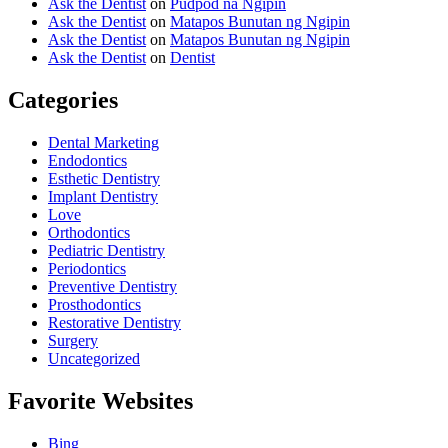
Ask the Dentist
on
Pudpod na Ngipin
Ask the Dentist
on
Matapos Bunutan ng Ngipin
Ask the Dentist
on
Matapos Bunutan ng Ngipin
Ask the Dentist
on
Dentist
Categories
Dental Marketing
Endodontics
Esthetic Dentistry
Implant Dentistry
Love
Orthodontics
Pediatric Dentistry
Periodontics
Preventive Dentistry
Prosthodontics
Restorative Dentistry
Surgery
Uncategorized
Favorite Websites
Bing