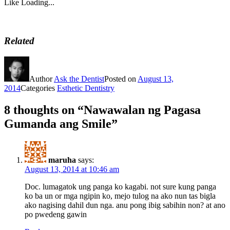
Like
Loading...
Related
Author
Ask the Dentist
Posted on
August 13,
2014
Categories
Esthetic Dentistry
8 thoughts on “Nawawalan ng Pagasa
Gumanda ang Smile”
maruha
says:
August 13, 2014 at 10:46 am
Doc. lumagatok ung panga ko kagabi. not sure kung panga
ko ba un or mga ngipin ko, mejo tulog na ako nun tas bigla
ako nagising dahil dun nga. anu pong ibig sabihin non? at ano
po pwedeng gawin