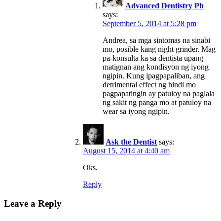
Advanced Dentistry Ph
says:
September 5, 2014 at 5:28 pm
Andrea, sa mga sintomas na sinabi
mo, posible kang night grinder. Mag
pa-konsulta ka sa dentista upang
matignan ang kondisyon ng iyong
ngipin. Kung ipagpapaliban, ang
detrimental effect ng hindi mo
pagpapatingin ay patuloy na paglala
ng sakit ng panga mo at patuloy na
wear sa iyong ngipin.
Ask the Dentist
says:
August 15, 2014 at 4:40 am
Oks.
Reply
Leave a Reply