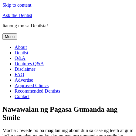
Skip to content
Ask the Dentist
Itanong mo sa Dentista!
Menu
About
Dentist
Q&A
Dentures Q&A
Disclaimer
FAQ
Advertise
Approved Clinics
Recommended Dentists
Contact
Nawawalan ng Pagasa Gumanda ang
Smile
Mocha : pwede po ba mag tanung about dun sa case ng teeth at gum
ko? n wawalan na po kc ako ng pag asa gumanda ang smile ko