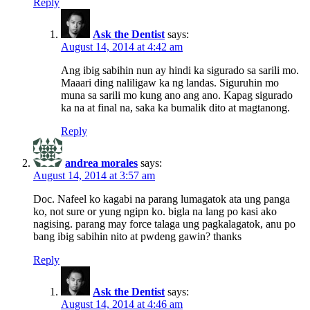
Reply
Ask the Dentist
says:
August 14, 2014 at 4:42 am
Ang ibig sabihin nun ay hindi ka sigurado sa sarili mo.
Maaari ding naliligaw ka ng landas. Siguruhin mo
muna sa sarili mo kung ano ang ano. Kapag sigurado
ka na at final na, saka ka bumalik dito at magtanong.
Reply
andrea morales
says:
August 14, 2014 at 3:57 am
Doc. Nafeel ko kagabi na parang lumagatok ata ung panga
ko, not sure or yung ngipn ko. bigla na lang po kasi ako
nagising. parang may force talaga ung pagkalagatok, anu po
bang ibig sabihin nito at pwdeng gawin? thanks
Reply
Ask the Dentist
says:
August 14, 2014 at 4:46 am