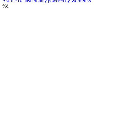
Ask the Dentist
Proudly powered by WordPress
%d