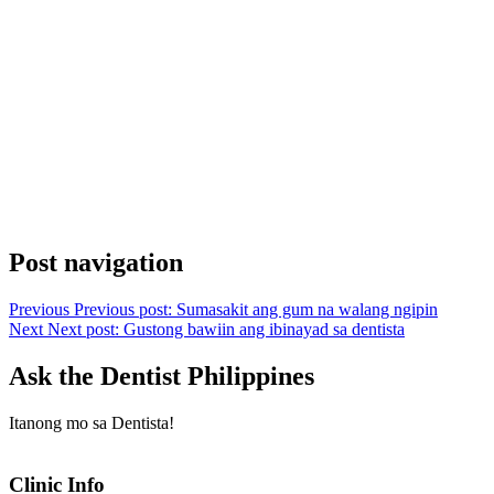
Post navigation
Previous
Previous post:
Sumasakit ang gum na walang ngipin
Next
Next post:
Gustong bawiin ang ibinayad sa dentista
Ask the Dentist Philippines
Itanong mo sa Dentista!
Clinic Info