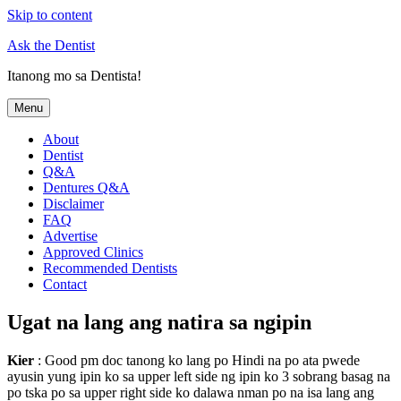
Skip to content
Ask the Dentist
Itanong mo sa Dentista!
Menu
About
Dentist
Q&A
Dentures Q&A
Disclaimer
FAQ
Advertise
Approved Clinics
Recommended Dentists
Contact
Ugat na lang ang natira sa ngipin
Kier
: Good pm doc tanong ko lang po Hindi na po ata pwede
ayusin yung ipin ko sa upper left side ng ipin ko 3 sobrang basag na
po tska po sa upper right side ko dalawa nman po na isa lang ang