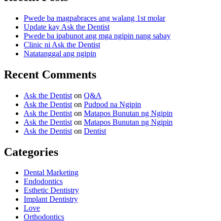
Pwede ba magpabraces ang walang 1st molar
Update kay Ask the Dentist
Pwede ba ipabunot ang mga ngipin nang sabay
Clinic ni Ask the Dentist
Natatanggal ang ngipin
Recent Comments
Ask the Dentist
on
Q&A
Ask the Dentist
on
Pudpod na Ngipin
Ask the Dentist
on
Matapos Bunutan ng Ngipin
Ask the Dentist
on
Matapos Bunutan ng Ngipin
Ask the Dentist
on
Dentist
Categories
Dental Marketing
Endodontics
Esthetic Dentistry
Implant Dentistry
Love
Orthodontics