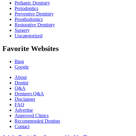
Pediatric Dentistry
Periodontics
Preventive Dentistry
Prosthodontics
Restorative Dentistry
Surgery
Uncategorized
Favorite Websites
Bing
Google
About
Dentist
Q&A
Dentures Q&A
Disclaimer
FAQ
Advertise
Approved Clinics
Recommended Dentists
Contact