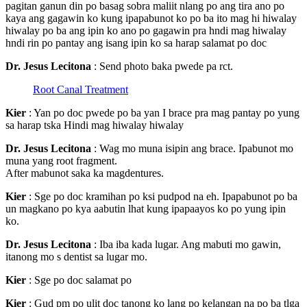
pagitan ganun din po basag sobra maliit nlang po ang tira ano po
kaya ang gagawin ko kung ipapabunot ko po ba ito mag hi hiwalay
hiwalay po ba ang ipin ko ano po gagawin pra hndi mag hiwalay
hndi rin po pantay ang isang ipin ko sa harap salamat po doc
Dr. Jesus Lecitona
: Send photo baka pwede pa rct.
Root Canal Treatment
Kier
: Yan po doc pwede po ba yan I brace pra mag pantay po yung
sa harap tska Hindi mag hiwalay hiwalay
Dr. Jesus Lecitona
: Wag mo muna isipin ang brace. Ipabunot mo
muna yang root fragment.
After mabunot saka ka magdentures.
Kier
: Sge po doc kramihan po ksi pudpod na eh. Ipapabunot po ba
un magkano po kya aabutin lhat kung ipapaayos ko po yung ipin
ko.
Dr. Jesus Lecitona
: Iba iba kada lugar. Ang mabuti mo gawin,
itanong mo s dentist sa lugar mo.
Kier
: Sge po doc salamat po
Kier
: Gud pm po ulit doc tanong ko lang po kelangan na po ba tlga