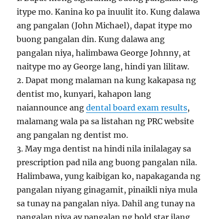
itype mo. Kanina ko pa inuulit ito. Kung dalawa
ang pangalan (John Michael), dapat itype mo
buong pangalan din. Kung dalawa ang
pangalan niya, halimbawa George Johnny, at
naitype mo ay George lang, hindi yan lilitaw.
2. Dapat mong malaman na kung kakapasa ng
dentist mo, kunyari, kahapon lang
naiannounce ang
dental board exam results
,
malamang wala pa sa listahan ng PRC website
ang pangalan ng dentist mo.
3. May mga dentist na hindi nila inilalagay sa
prescription pad nila ang buong pangalan nila.
Halimbawa, yung kaibigan ko, napakaganda ng
pangalan niyang ginagamit, pinaikli niya mula
sa tunay na pangalan niya. Dahil ang tunay na
pangalan niya ay pangalan ng bold star ilang