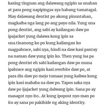
kasing tingnan ang dalawang ngipin sa unahan
at para pong napipingas sya habang tumatagal.
May dalawang dentist po akong pinuntahan,
magkaiba nga lang po ang payo nila. Yung una
pong dentist, ang sabi ay kailangan daw po
ipajacket yung dalawa kong ipin sa
una.tinanong ko po kung kailangan ko
magpabrace, sabi nya, hindi na daw kasi pantay
na naman daw yung ipin ko. Then yung isa pa
pong dentist eh sabi kailangan daw po muna
ipabrace ang ngipin kasi overbite daw po, at
para din daw po mejo tumaas yung kaliwa kong
ipin kasi mababa na daw po. Tapos saka nya
daw po ijajacket yung dalwang ipin. Sana po ay
masagot nyo ito.. At kung ipopost nyo man po
ito ay sana po pakihide ng aking identity.