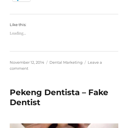
Like this:
Loading...
Posted
Categories
November 12, 2014
Dental Marketing
Leave a
on
on
comment
Nais
magrecruit
ng
Pekeng Dentista – Fake
Dentist
Dentist