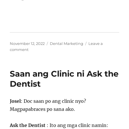
Posted
Categories
November 12, 2022
Dental Marketing
Leave a
on
on
comment
Clinic
ni
Ask
Saan ang Clinic ni Ask the
the
Dentist
Dentist
Josel
: Doc saan po ang clinic nyo?
Magpapabraces po sana ako.
Ask the Dentist
: Ito ang mga clinic namin: