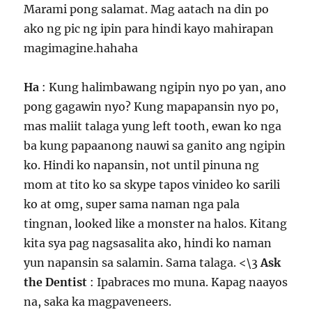
Marami pong salamat. Mag aatach na din po
ako ng pic ng ipin para hindi kayo mahirapan
magimagine.hahaha
Ha
: Kung halimbawang ngipin nyo po yan, ano
pong gagawin nyo? Kung mapapansin nyo po,
mas maliit talaga yung left tooth, ewan ko nga
ba kung papaanong nauwi sa ganito ang ngipin
ko. Hindi ko napansin, not until pinuna ng
mom at tito ko sa skype tapos vinideo ko sarili
ko at omg, super sama naman nga pala
tingnan, looked like a monster na halos. Kitang
kita sya pag nagsasalita ako, hindi ko naman
yun napansin sa salamin. Sama talaga. <\3
Ask
the Dentist
: Ipabraces mo muna. Kapag naayos
na, saka ka magpaveneers.