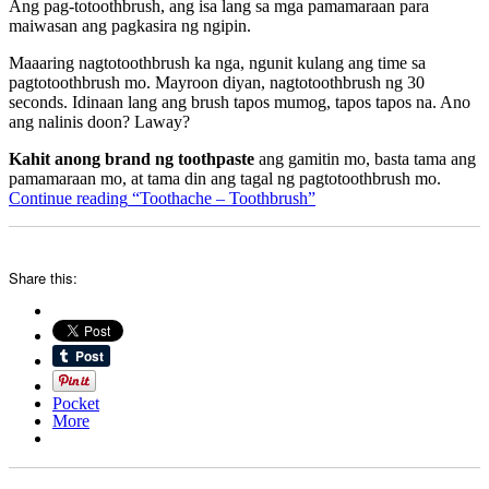
Ang pag-totoothbrush, ang isa lang sa mga pamamaraan para
maiwasan ang pagkasira ng ngipin.
Maaaring nagtotoothbrush ka nga, ngunit kulang ang time sa
pagtotoothbrush mo. Mayroon diyan, nagtotoothbrush ng 30
seconds. Idinaan lang ang brush tapos mumog, tapos tapos na. Ano
ang nalinis doon? Laway?
Kahit anong brand ng toothpaste
ang gamitin mo, basta tama ang
pamamaraan mo, at tama din ang tagal ng pagtotoothbrush mo.
Continue reading
“Toothache – Toothbrush”
Share this:
Pocket
More