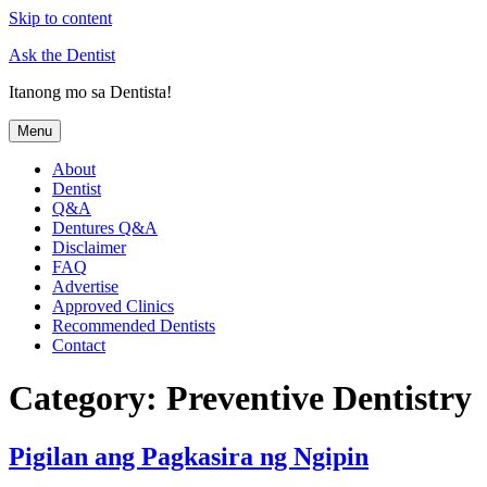
Skip to content
Ask the Dentist
Itanong mo sa Dentista!
Menu
About
Dentist
Q&A
Dentures Q&A
Disclaimer
FAQ
Advertise
Approved Clinics
Recommended Dentists
Contact
Category:
Preventive Dentistry
Pigilan ang Pagkasira ng Ngipin