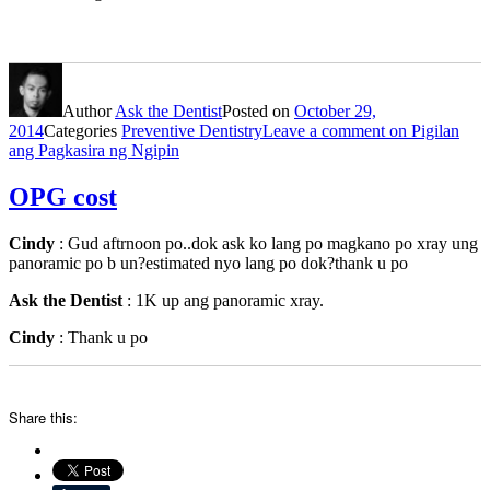
Author
Ask the Dentist
Posted on
October 29,
2014
Categories
Preventive Dentistry
Leave a comment
on Pigilan
ang Pagkasira ng Ngipin
OPG cost
Cindy
: Gud aftrnoon po..dok ask ko lang po magkano po xray ung
panoramic po b un?estimated nyo lang po dok?thank u po
Ask the Dentist
: 1K up ang panoramic xray.
Cindy
: Thank u po
Share this: