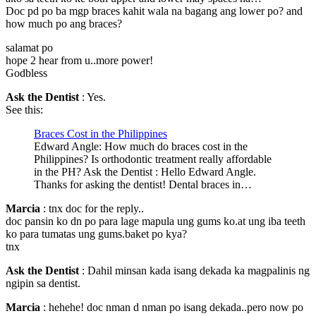
Doc pd po ba mgp braces kahit wala na bagang ang lower po? and
how much po ang braces?
salamat po
hope 2 hear from u..more power!
Godbless
Ask the Dentist
: Yes.
See this:
Braces Cost in the Philippines
Edward Angle: How much do braces cost in the
Philippines? Is orthodontic treatment really affordable
in the PH? Ask the Dentist : Hello Edward Angle.
Thanks for asking the dentist! Dental braces in…
Marcia
: tnx doc for the reply..
doc pansin ko dn po para lage mapula ung gums ko.at ung iba teeth
ko para tumatas ung gums.baket po kya?
tnx
Ask the Dentist
: Dahil minsan kada isang dekada ka magpalinis ng
ngipin sa dentist.
Marcia
: hehehe! doc nman d nman po isang dekada..pero now po