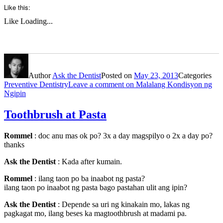
Like this:
Like
Loading...
Author
Ask the Dentist
Posted on
May 23, 2013
Categories
Preventive Dentistry
Leave a comment
on Malalang Kondisyon ng
Ngipin
Toothbrush at Pasta
Rommel
: doc anu mas ok po? 3x a day magspilyo o 2x a day po?
thanks
Ask the Dentist
: Kada after kumain.
Rommel
: ilang taon po ba inaabot ng pasta?
ilang taon po inaabot ng pasta bago pastahan ulit ang ipin?
Ask the Dentist
: Depende sa uri ng kinakain mo, lakas ng
pagkagat mo, ilang beses ka magtoothbrush at madami pa.