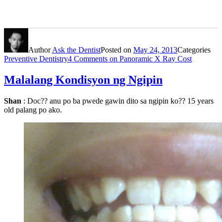
Author
Ask the Dentist
Posted on
May 24, 2013
Categories
Preventive Dentistry
4 Comments
on Panoramic X Ray Cost
Malalang Kondisyon ng Ngipin
Shan
: Doc?? anu po ba pwede gawin dito sa ngipin ko?? 15 years
old palang po ako.