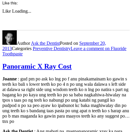
Like this:
Like
Loading...
Author
Ask the Dentist
Posted on
September 20,
2013
Categories
Preventive Dentistry
Leave a comment
on Fluoride
Toothpaste
Panoramic X Ray Cost
Joanne
: gud pm po ask ko lng po f anu pinakamainam ko gawin s
teeth ko bali s lower teeth ko po 4 n po ung wala dalawa s left side
at dalawa sa right side ung wisdom teeth ko n lng po natira s part ng
bagang ko po kaya ung teeth ko po sa baba nagkahiwa-hiwalay na
tpos s taas po ng teeh ko nabungi po ung katabi ng pangil ko
pudpod n po xa peo ayaw ko ipabunot kc baka maghiwalay din po
ung teeth ko s bandang taas pasta po ung apat n teeth ko s harap anu
po b mas maganda ko gawin para maayos teeth ko any suggest po…
tnx po
Ask the Dentist
: Ang mabuti pa, magpapanoramic xray ka para