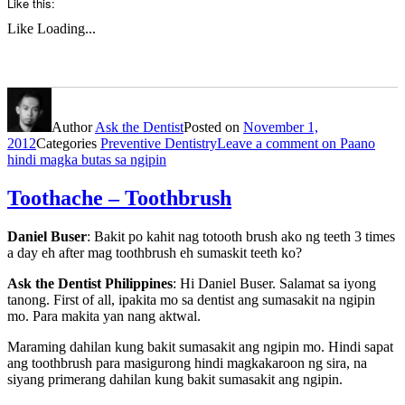
Like this:
Like
Loading...
Author
Ask the Dentist
Posted on
November 1,
2012
Categories
Preventive Dentistry
Leave a comment
on Paano
hindi magka butas sa ngipin
Toothache – Toothbrush
Daniel Buser
: Bakit po kahit nag totooth brush ako ng teeth 3 times
a day eh after mag toothbrush eh sumaskit teeth ko?
Ask the Dentist Philippines
: Hi Daniel Buser. Salamat sa iyong
tanong. First of all, ipakita mo sa dentist ang sumasakit na ngipin
mo. Para makita yan nang aktwal.
Maraming dahilan kung bakit sumasakit ang ngipin mo. Hindi sapat
ang toothbrush para masigurong hindi magkakaroon ng sira, na
siyang primerang dahilan kung bakit sumasakit ang ngipin.