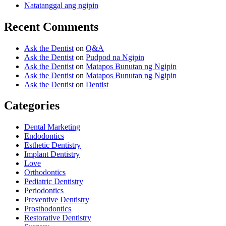
Natatanggal ang ngipin
Recent Comments
Ask the Dentist
on
Q&A
Ask the Dentist
on
Pudpod na Ngipin
Ask the Dentist
on
Matapos Bunutan ng Ngipin
Ask the Dentist
on
Matapos Bunutan ng Ngipin
Ask the Dentist
on
Dentist
Categories
Dental Marketing
Endodontics
Esthetic Dentistry
Implant Dentistry
Love
Orthodontics
Pediatric Dentistry
Periodontics
Preventive Dentistry
Prosthodontics
Restorative Dentistry