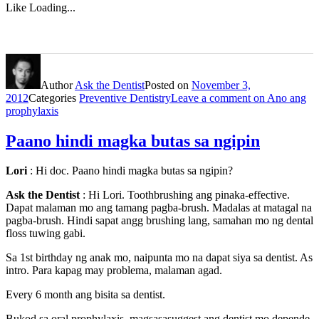
Like
Loading...
Author
Ask the Dentist
Posted on
November 3,
2012
Categories
Preventive Dentistry
Leave a comment
on Ano ang
prophylaxis
Paano hindi magka butas sa ngipin
Lori
: Hi doc. Paano hindi magka butas sa ngipin?
Ask the Dentist
: Hi Lori. Toothbrushing ang pinaka-effective.
Dapat malaman mo ang tamang pagba-brush. Madalas at matagal na
pagba-brush. Hindi sapat angg brushing lang, samahan mo ng dental
floss tuwing gabi.
Sa 1st birthday ng anak mo, naipunta mo na dapat siya sa dentist. As
intro. Para kapag may problema, malaman agad.
Every 6 month ang bisita sa dentist.
Bukod sa oral prophylaxis, magsasasuggest ang dentist mo depende