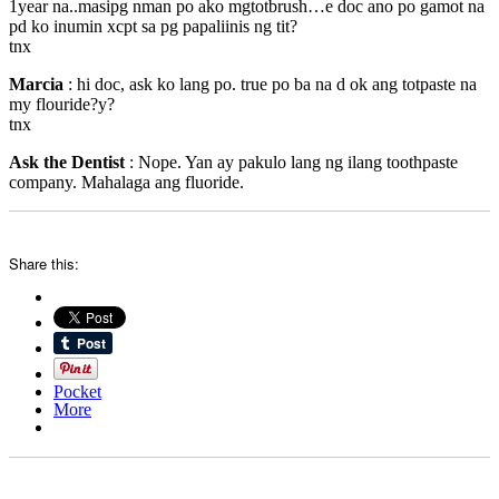
1year na..masipg nman po ako mgtotbrush…e doc ano po gamot na
pd ko inumin xcpt sa pg papaliinis ng tit?
tnx
Marcia
: hi doc, ask ko lang po. true po ba na d ok ang totpaste na
my flouride?y?
tnx
Ask the Dentist
: Nope. Yan ay pakulo lang ng ilang toothpaste
company. Mahalaga ang fluoride.
Share this:
Pocket
More