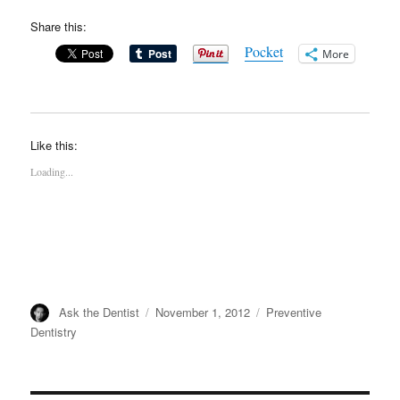
Share this:
Pocket
More
Like this:
Loading...
Author
Posted
Categories
Ask the Dentist
November 1, 2012
Preventive
on
Dentistry