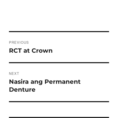
Post
PREVIOUS
navigation
RCT at Crown
Previous
post:
NEXT
Nasira ang Permanent
Next
post:
Denture