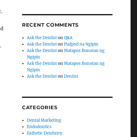
.
RECENT COMMENTS
nd
Ask the Dentist
on
Q&A
Ask the Dentist
on
Pudpod na Ngipin
.
Ask the Dentist
on
Matapos Bunutan ng
Ngipin
Ask the Dentist
on
Matapos Bunutan ng
Ngipin
Ask the Dentist
on
Dentist
CATEGORIES
Dental Marketing
Endodontics
Esthetic Dentistry