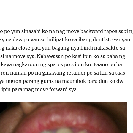
to po yun sinasabi ko na nag move backward tapos sabi n
ay na daw po yan so inilipat ko sa ibang dentist. Ganyan
ag naka close pati yun bagang nya hindi nakasakto sa
si na move sya. Nabawasan po kasi ipin ko sa baba ng
kaya nagkaroon ng spaces po s ipin ko. Paano po ba
ron naman po na ginawang retainer po sa kin sa taas
 nya meron parang gums na maumbok para dun ko dw
 ipin para mag move forward sya.