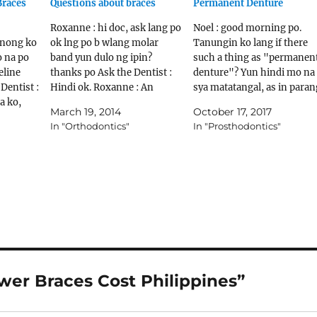
Braces
Questions about braces
Permanent Denture
Roxanne : hi doc, ask lang po
Noel : good morning po.
anong ko
ok lng po b wlang molar
Tanungin ko lang if there
o na po
band yun dulo ng ipin?
such a thing as "permanen
eline
thanks po Ask the Dentist :
denture"? Yun hindi mo na
Dentist :
Hindi ok. Roxanne : An
sya matatangal, as in paran
a ko,
nilagay po buccal tube ? Di p
totoong ngipin na sya. Kun
March 19, 2014
October 17, 2017
 :
din po b tama yun dapat po b
meron, magkano kaya
In "Orthodontics"
In "Prosthodontics"
ko yun
molar band talaga illgay? Ask
magagastos. Balak ko kasi
ang laki
the Dentist…
yun upper teeth, ipadentur
 ba yun…
ko na ang itsura kasi ng ipi
is 5…
wer Braces Cost Philippines”