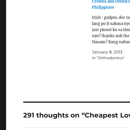
Crowns and Dental 
Philippines
Irish : gudpm. doc t
lang po if nabasa ny
yun pinost ko sa tim
nyo? thanks Ask the 
Nasaan? Kung nabas
magrereply ako. Irish
January 8, 2013
regarding po s ipin 
In "Orthodontics"
jacket sa harap. sobr
po po sya. pwede po
291 thoughts on “Cheapest Lo