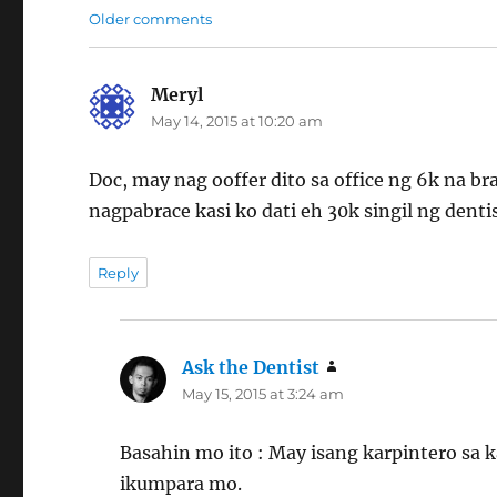
Comments
Older comments
navigation
Meryl
says:
May 14, 2015 at 10:20 am
Doc, may nag ooffer dito sa office ng 6k na 
nagpabrace kasi ko dati eh 30k singil ng denti
Reply
Ask the Dentist
says:
May 15, 2015 at 3:24 am
Basahin mo ito : May isang karpintero sa 
ikumpara mo.