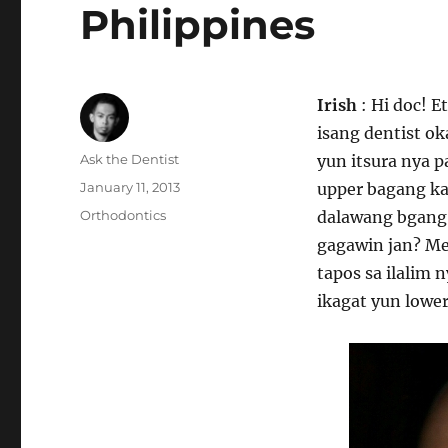
Philippines
Irish
: Hi doc! E
isang dentist ok
Author
Ask the Dentist
yun itsura nya p
Posted
January 11, 2013
upper bagang ka
on
Categories
Orthodontics
dalawang bgang 
gagawin jan? Me
tapos sa ilalim
ikagat yun lower