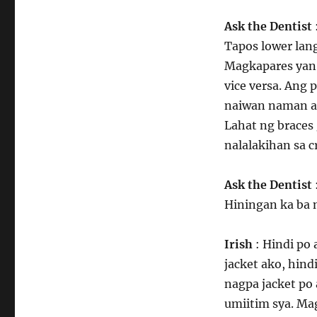
Ask the Dentist
Tapos lower lang
Magkapares yan,
vice versa. Ang 
naiwan naman an
Lahat ng braces
nalalakihan sa 
Ask the Dentist
Hiningan ka ba 
Irish
: Hindi po
jacket ako, hin
nagpa jacket po 
umiitim sya. Ma