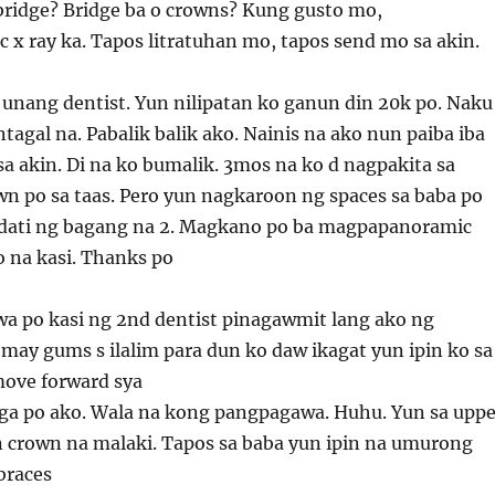
bridge? Bridge ba o crowns? Kung gusto mo,
x ray ka. Tapos litratuhan mo, tapos send mo sa akin.
 unang dentist. Yun nilipatan ko ganun din 20k po. Naku
ntagal na. Pabalik balik ako. Nainis na ako nun paiba iba
sa akin. Di na ko bumalik. 3mos na ko d nagpakita sa
wn po sa taas. Pero yun nagkaroon ng spaces sa baba po
dati ng bagang na 2. Magkano po ba magpapanoramic
o na kasi. Thanks po
wa po kasi ng 2nd dentist pinagawmit lang ako ng
n may gums s ilalim para dun ko daw ikagat yun ipin ko sa
ove forward sya
ga po ako. Wala na kong pangpagawa. Huhu. Yun sa uppe
 crown na malaki. Tapos sa baba yun ipin na umurong
braces