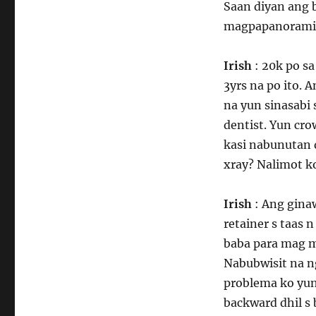
Saan diyan ang 
magpapanoramic 
Irish
: 20k po sa
3yrs na po ito. A
na yun sinasabi 
dentist. Yun cro
kasi nabunutan 
xray? Nalimot k
Irish
: Ang gina
retainer s taas 
baba para mag m
Nabubwisit na n
problema ko yun
backward dhil s 