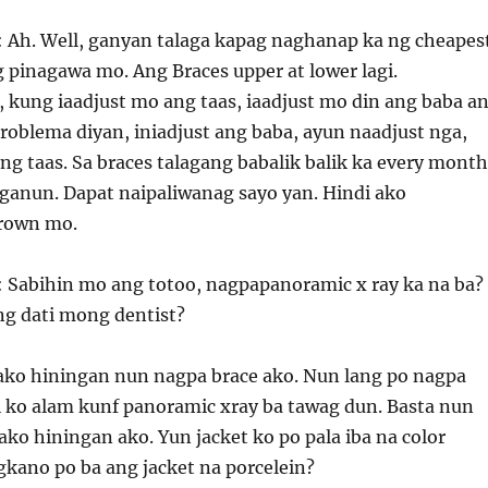
: Ah. Well, ganyan talaga kapag naghanap ka ng cheapest
 pinagawa mo. Ang Braces upper at lower lagi.
 kung iaadjust mo ang taas, iaadjust mo din ang baba a
problema diyan, iniadjust ang baba, ayun naadjust nga,
g taas. Sa braces talagang babalik balik ka every month
 ganun. Dapat naipaliwanag sayo yan. Hindi ako
crown mo.
: Sabihin mo ang totoo, nagpapanoramic x ray ka na ba?
ng dati mong dentist?
 ako hiningan nun nagpa brace ako. Nun lang po nagpa
di ko alam kunf panoramic xray ba tawag dun. Basta nun
ako hiningan ako. Yun jacket ko po pala iba na color
gkano po ba ang jacket na porcelein?