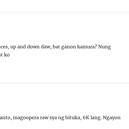
braces, up and down daw, bat ganon kamura? Nung
st ko
kanto, magoopera raw sya ng bituka, 6K lang. Ngayon