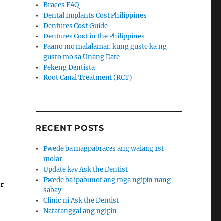
Braces FAQ
Dental Implants Cost Philippines
Dentures Cost Guide
Dentures Cost in the Philippines
Paano mo malalaman kung gusto ka ng
gusto mo sa Unang Date
Pekeng Dentista
Root Canal Treatment (RCT)
RECENT POSTS
Pwede ba magpabraces ang walang 1st
molar
Update kay Ask the Dentist
Pwede ba ipabunot ang mga ngipin nang
r
sabay
Clinic ni Ask the Dentist
Natatanggal ang ngipin