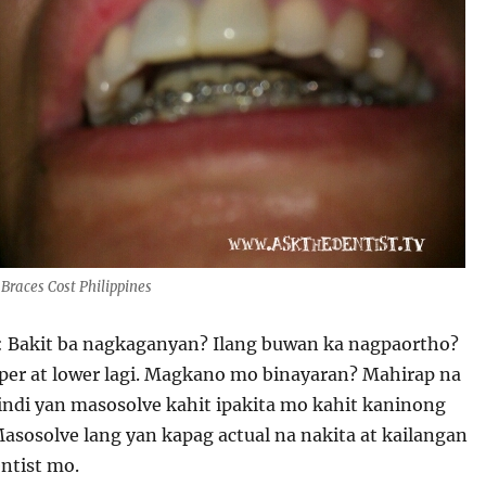
Braces Cost Philippines
: Bakit ba nagkaganyan? Ilang buwan ka nagpaortho?
per at lower lagi. Magkano mo binayaran? Mahirap na
indi yan masosolve kahit ipakita mo kahit kaninong
Masosolve lang yan kapag actual na nakita at kailangan
ntist mo.