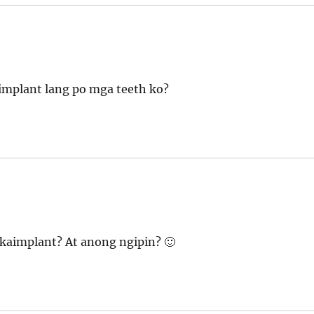
implant lang po mga teeth ko?
akaimplant? At anong ngipin? 🙂