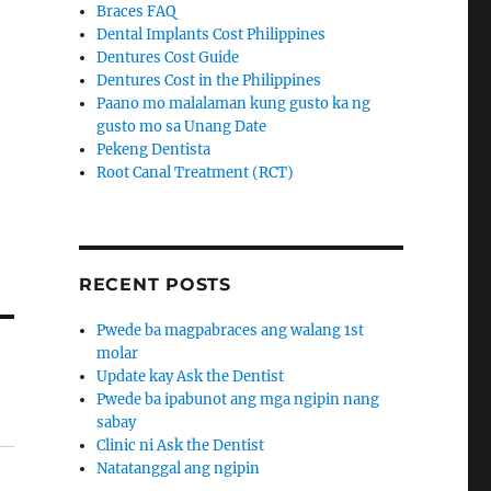
Braces FAQ
Dental Implants Cost Philippines
Dentures Cost Guide
Dentures Cost in the Philippines
Paano mo malalaman kung gusto ka ng
gusto mo sa Unang Date
Pekeng Dentista
Root Canal Treatment (RCT)
RECENT POSTS
Pwede ba magpabraces ang walang 1st
molar
Update kay Ask the Dentist
Pwede ba ipabunot ang mga ngipin nang
sabay
Clinic ni Ask the Dentist
Natatanggal ang ngipin