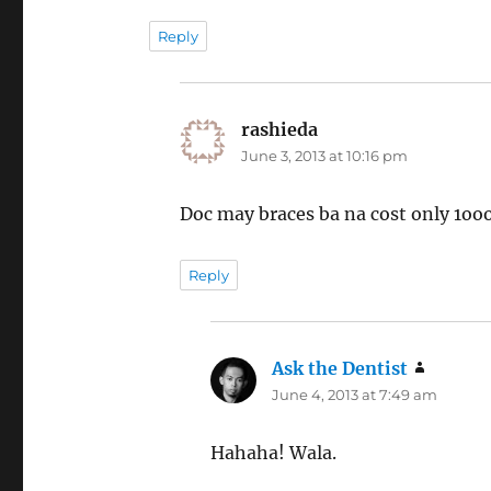
Reply
rashieda
says:
June 3, 2013 at 10:16 pm
Doc may braces ba na cost only 1oo
Reply
Ask the Dentist
says:
June 4, 2013 at 7:49 am
Hahaha! Wala.