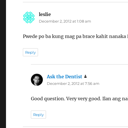
leslie
says:
December 2, 2012 at 1:08 am
Pwede po ba kung mag pa brace kahit nanaka 
Reply
Ask the Dentist
says:
December 2, 2012 at 7:56 am
Good question. Very very good. Ilan ang n
Reply