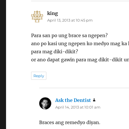
king
says:
April 13, 2013 at 10:45 pm
Para san po ung brace sa ngepen?
ano po kasi ung ngepen ko medyo mag ka 
para mag diki-dikit?
or ano dapat gawin para mag dikit-dikit 
Reply
Ask the Dentist
says:
April 14, 2013 at 10:01 am
Braces ang remedyo diyan.