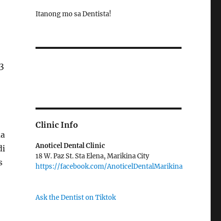
Itanong mo sa Dentista!
3
Clinic Info
aa
Anoticel Dental Clinic
di
18 W. Paz St. Sta Elena, Marikina City
s
https://facebook.com/AnoticelDentalMarikina
Ask the Dentist on Tiktok