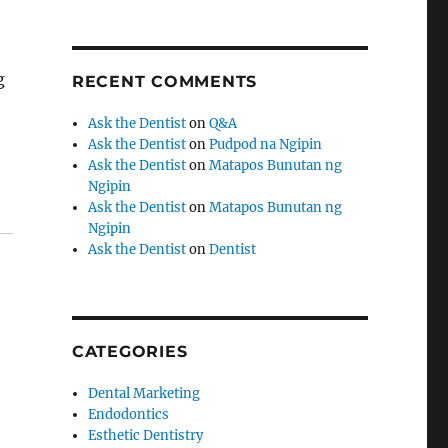
g
RECENT COMMENTS
Ask the Dentist
on
Q&A
Ask the Dentist
on
Pudpod na Ngipin
Ask the Dentist
on
Matapos Bunutan ng
Ngipin
Ask the Dentist
on
Matapos Bunutan ng
Ngipin
Ask the Dentist
on
Dentist
CATEGORIES
Dental Marketing
Endodontics
Esthetic Dentistry