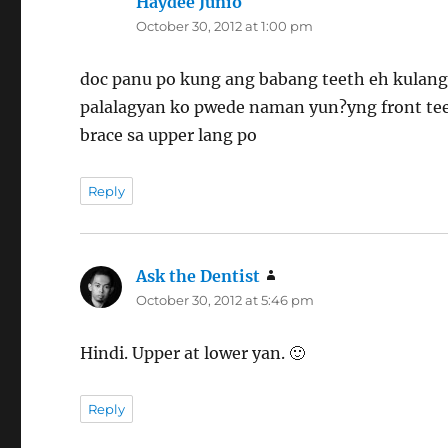
Haydee Junio
says:
October 30, 2012 at 1:00 pm
doc panu po kung ang babang teeth eh kulang 
palalagyan ko pwede naman yun?yng front tee
brace sa upper lang po
Reply
Ask the Dentist
says:
October 30, 2012 at 5:46 pm
Hindi. Upper at lower yan. 🙂
Reply