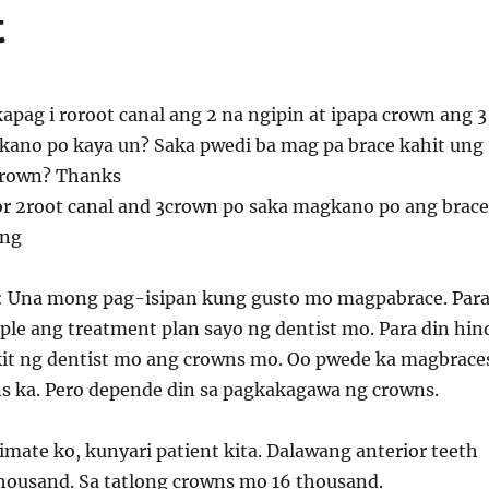
t
kapag i roroot canal ang 2 na ngipin at ipapa crown ang 3
ano po kaya un? Saka pwedi ba mag pa brace kahit ung 
crown? Thanks
for 2root canal and 3crown po saka magkano po ang brace
lng
: Una mong pag-isipan kung gusto mo magpabrace. Par
le ang treatment plan sayo ng dentist mo. Para din hin
ikit ng dentist mo ang crowns mo. Oo pwede ka magbrace
s ka. Pero depende din sa pagkakagawa ng crowns.
mate ko, kunyari patient kita. Dalawang anterior teeth
housand. Sa tatlong crowns mo 16 thousand.