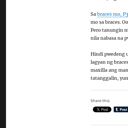
Sa
braces mo, P
mo sa braces. Oo
Pero tanungin m
nila nabasa na 
Hindi pwedeng u
lagyan ng brace
maxilla ang man
tatanggalin, yun
Share this: