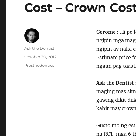
Cost – Crown Cos
Gerome
: Hi po 
ngipin mga magk
Author
Ask the Dentist
ngipin ay naka 
Posted
October 30, 2012
Estimate price 
on
Categories
Prosthodontics
ngaun pag taas 
Ask the Dentist
maging mas simp
gawing dikit di
kahit may crown
Gusto mo ng esti
na RCT, mga 6 t