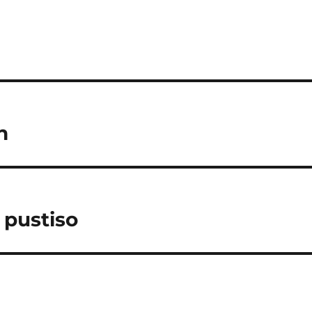
h
pustiso