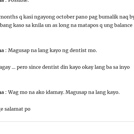
na
: Possible.
 months q kasi ngayong october pano pag bumalik naq b
a bang kaso sa knila un as long na matapos q ung balance
na
: Magusap na lang kayo ng dentist mo.
gay … pero since dentist din kayo okay lang ba sa inyo
na
: Wag mo na ako idamay. Magusap na lang kayo.
ge salamat po