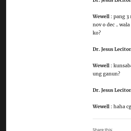
Dr. Jesus Lecito
Wewell
: pang 3
nov o dec .. wal
ko?
Dr. Jesus Lecito
Wewell
: kunsaba
ung ganun?
Dr. Jesus Lecito
Wewell
: haha c
Share this: