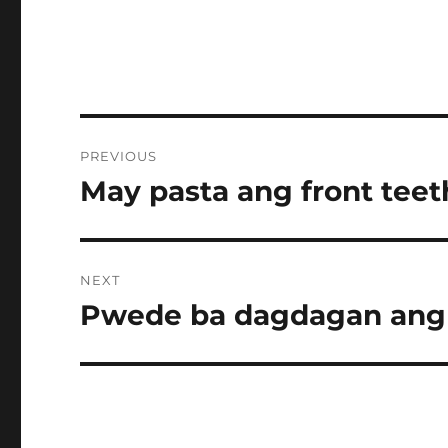
Post
PREVIOUS
navigation
May pasta ang front teet
Previous
post:
NEXT
Pwede ba dagdagan ang 
Next
post: