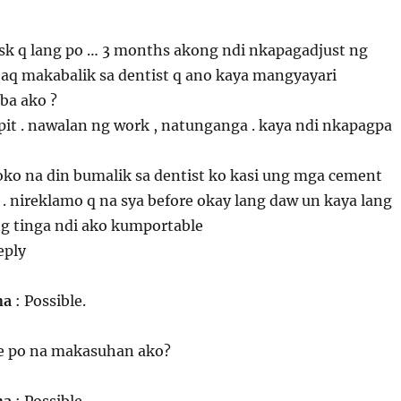
ask q lang po … 3 months akong ndi nkapagadjust ng
n aq makabalik sa dentist q ano kaya mangyayari
ba ako ?
it . nawalan ng work , natunganga . kaya ndi nkapagpa
oko na din bumalik sa dentist ko kasi ung mga cement
 . nireklamo q na sya before okay lang daw un kaya lang
ng tinga ndi ako kumportable
eply
na
: Possible.
le po na makasuhan ako?