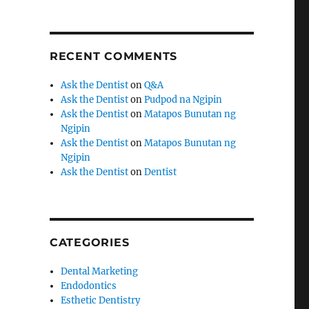
RECENT COMMENTS
Ask the Dentist
on
Q&A
Ask the Dentist
on
Pudpod na Ngipin
Ask the Dentist
on
Matapos Bunutan ng
Ngipin
Ask the Dentist
on
Matapos Bunutan ng
Ngipin
Ask the Dentist
on
Dentist
CATEGORIES
Dental Marketing
Endodontics
Esthetic Dentistry