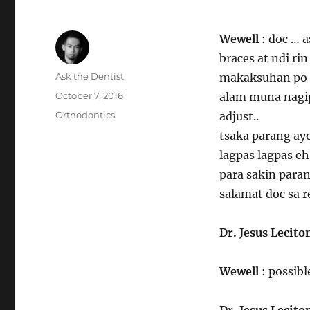
Wewell
: doc … 
braces at ndi ri
Author
Ask the Dentist
makaksuhan po 
Posted
October 7, 2016
alam muna nagip
on
Categories
Orthodontics
adjust..
tsaka parang ay
lagpas lagpas eh
para sakin para
salamat doc sa r
Dr. Jesus Lecito
Wewell
: possib