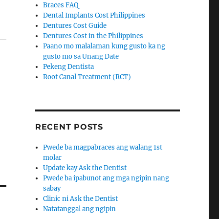
Braces FAQ
Dental Implants Cost Philippines
Dentures Cost Guide
Dentures Cost in the Philippines
Paano mo malalaman kung gusto ka ng
gusto mo sa Unang Date
Pekeng Dentista
Root Canal Treatment (RCT)
RECENT POSTS
Pwede ba magpabraces ang walang 1st
molar
Update kay Ask the Dentist
Pwede ba ipabunot ang mga ngipin nang
sabay
Clinic ni Ask the Dentist
Natatanggal ang ngipin