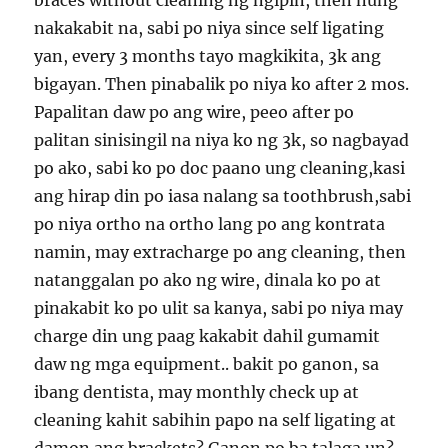
braces without cleaning ng ngipin, then nung
nakakabit na, sabi po niya since self ligating
yan, every 3 months tayo magkikita, 3k ang
bigayan. Then pinabalik po niya ko after 2 mos.
Papalitan daw po ang wire, peeo after po
palitan sinisingil na niya ko ng 3k, so nagbayad
po ako, sabi ko po doc paano ung cleaning,kasi
ang hirap din po iasa nalang sa toothbrush,sabi
po niya ortho na ortho lang po ang kontrata
namin, may extracharge po ang cleaning, then
natanggalan po ako ng wire, dinala ko po at
pinakabit ko po ulit sa kanya, sabi po niya may
charge din ung paag kakabit dahil gumamit
daw ng mga equipment.. bakit po ganon, sa
ibang dentista, may monthly check up at
cleaning kahit sabihin papo na self ligating at