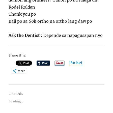
damon ang brackets? Ganon po ba talaga un?
Rodel Roldan
Thank you po
Bali po sa 60k ortho na ortho lang daw po
Ask the Dentist
: Depende sa napagusapan nyo
Share this:
Pocket
More
Like this:
Loading...