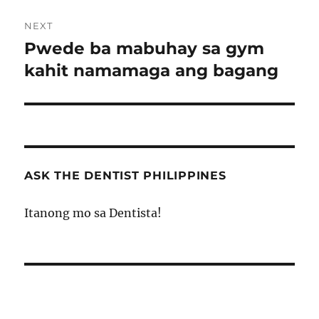
NEXT
Pwede ba mabuhay sa gym
Next
post:
kahit namamaga ang bagang
ASK THE DENTIST PHILIPPINES
Itanong mo sa Dentista!