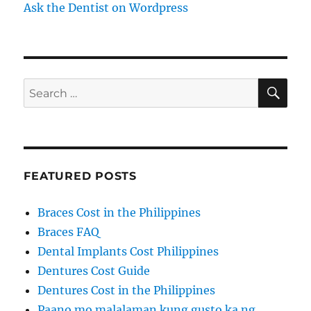
Ask the Dentist on Wordpress
SE
Search
for:
FEATURED POSTS
Braces Cost in the Philippines
Braces FAQ
Dental Implants Cost Philippines
Dentures Cost Guide
Dentures Cost in the Philippines
Paano mo malalaman kung gusto ka ng