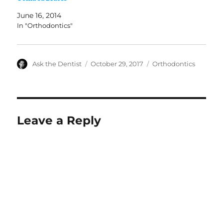
June 16, 2014
In "Orthodontics"
Author
Posted
Categories
Ask the Dentist
October 29, 2017
Orthodontics
on
Leave a Reply