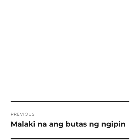
Post
PREVIOUS
navigation
Malaki na ang butas ng ngipin
Previous
post: