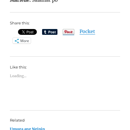
Marielle:
Salamat po
Share this:
Pocket
More
Like this:
Loading...
Related
Umuga ang Ngipin