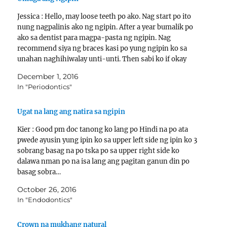
Jessica : Hello, may loose teeth po ako. Nag start po ito
nung nagpalinis ako ng ngipin. After a year bumalik po
ako sa dentist para magpa-pasta ng ngipin. Nag
recommend siya ng braces kasi po yung ngipin ko sa
unahan naghihiwalay unti-unti. Then sabi ko if okay
lang yun…
December 1, 2016
In "Periodontics"
Ugat na lang ang natira sa ngipin
Kier : Good pm doc tanong ko lang po Hindi na po ata
pwede ayusin yung ipin ko sa upper left side ng ipin ko 3
sobrang basag na po tska po sa upper right side ko
dalawa nman po na isa lang ang pagitan ganun din po
basag sobra…
October 26, 2016
In "Endodontics"
Crown na mukhang natural