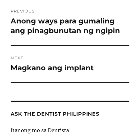
Post
PREVIOUS
navigation
Anong ways para gumaling
Previous
post:
ang pinagbunutan ng ngipin
NEXT
Magkano ang implant
Next
post:
ASK THE DENTIST PHILIPPINES
Itanong mo sa Dentista!