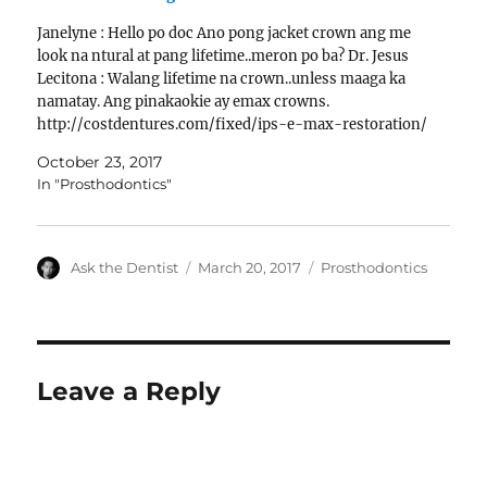
Janelyne : Hello po doc Ano pong jacket crown ang me
look na ntural at pang lifetime..meron po ba? Dr. Jesus
Lecitona : Walang lifetime na crown..unless maaga ka
namatay. Ang pinakaokie ay emax crowns.
http://costdentures.com/fixed/ips-e-max-restoration/
Janelyne : Pero pag pustiso po ba lifetime na siya? Dr.
October 23, 2017
Jesus Lecitona :…
In "Prosthodontics"
Author
Posted
Categories
Ask the Dentist
March 20, 2017
Prosthodontics
on
Leave a Reply