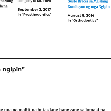
company id ko. Then
 na yung
Gusto Braces sa Malalang
nagtanong na din ako kung
la na
Kondisyon ng mga Ngipin
September 3, 2017
how much 6,500 per tooth
s.
In "Prosthodontics"
August 8, 2014
daw po Ask the Dentist : Oo,
pin sa
In "Orthodontics"
6,500 x 4. Elle : Okay po.
insan
Maayos pa po…
akin ng
 ngipin”
g una po maliit na butas lang hanggang sa lumaki na