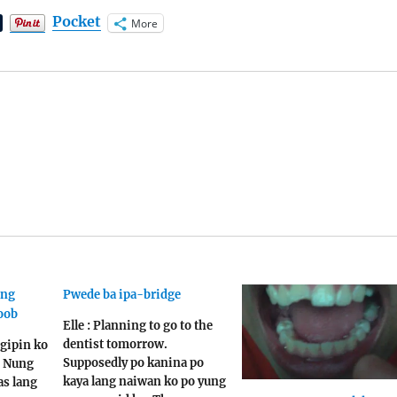
Pocket
More
 ng
Pwede ba ipa-bridge
loob
Elle : Planning to go to the
dentist tomorrow.
ngipin ko
Supposedly po kanina po
. Nung
kaya lang naiwan ko po yung
as lang