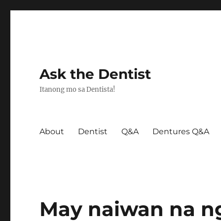
Ask the Dentist
Itanong mo sa Dentista!
About
Dentist
Q&A
Dentures Q&A
May naiwan na n