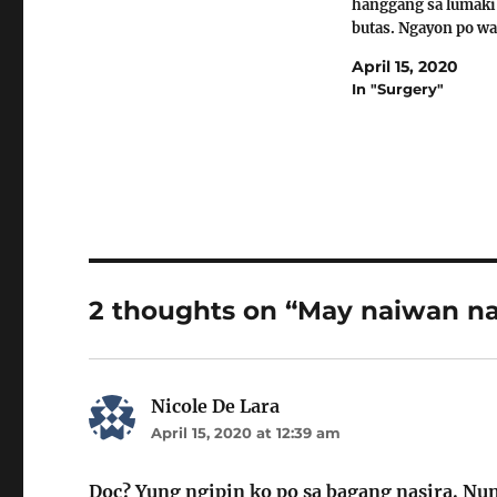
hanggang sa lumaki
butas. Ngayon po wa
syang ngipin sa itaa
April 15, 2020
Naiwan po yung ngi
In "Surgery"
loob. Ito po yung m
pinag mumulan ng s
ngipin ko po doc.…
2 thoughts on “May naiwan na
Nicole De Lara
says:
April 15, 2020 at 12:39 am
Doc? Yung ngipin ko po sa bagang nasira. Nun