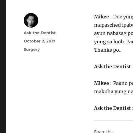
Mikee
: Doc yun
mapasched ipabu
Author
Ask the Dentist
ayun nabasag po
Posted
October 2, 2017
yung sa loob. P
on
Categories
Surgery
Thanks po..
Ask the Dentist
Mikee
: Paano p
makuha yung na
Ask the Dentist
Share this: