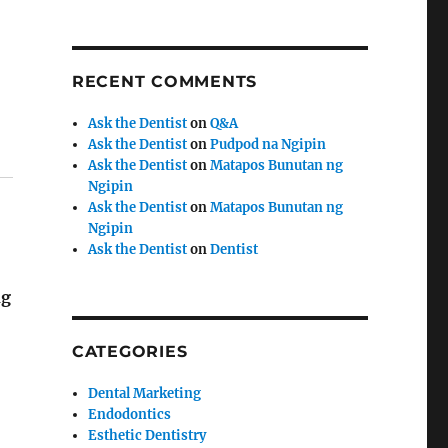
RECENT COMMENTS
Ask the Dentist
on
Q&A
Ask the Dentist
on
Pudpod na Ngipin
Ask the Dentist
on
Matapos Bunutan ng
Ngipin
Ask the Dentist
on
Matapos Bunutan ng
Ngipin
Ask the Dentist
on
Dentist
ng
CATEGORIES
Dental Marketing
Endodontics
Esthetic Dentistry