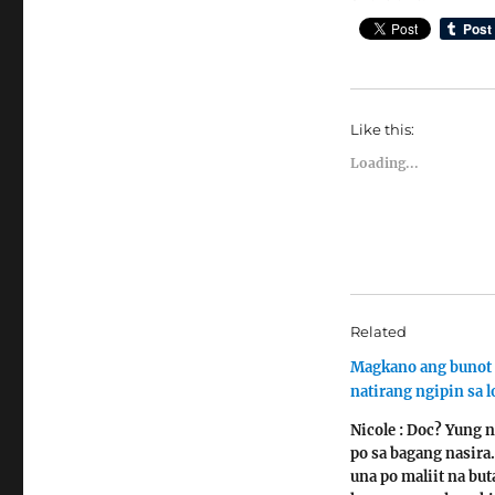
Like this:
Loading...
Related
Magkano ang bunot
natirang ngipin sa 
Nicole : Doc? Yung 
po sa bagang nasira
una po maliit na but