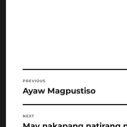
Post
PREVIOUS
navigation
Ayaw Magpustiso
Previous
post:
NEXT
May nakapang natirang n
Next