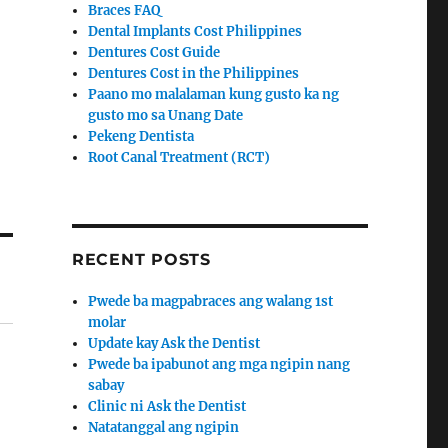
Braces FAQ
Dental Implants Cost Philippines
Dentures Cost Guide
Dentures Cost in the Philippines
Paano mo malalaman kung gusto ka ng
gusto mo sa Unang Date
Pekeng Dentista
Root Canal Treatment (RCT)
RECENT POSTS
Pwede ba magpabraces ang walang 1st
molar
Update kay Ask the Dentist
Pwede ba ipabunot ang mga ngipin nang
sabay
Clinic ni Ask the Dentist
Natatanggal ang ngipin