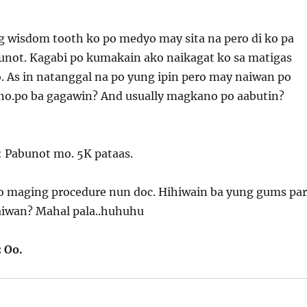
g wisdom tooth ko po medyo may sita na pero di ko pa
not. Kagabi po kumakain ako naikagat ko sa matigas
. As in natanggal na po yung ipin pero may naiwan po
ano.po ba gagawin? And usually magkano po aabutin?
: Pabunot mo. 5K pataas.
o maging procedure nun doc. Hihiwain ba yung gums pa
iwan? Mahal pala..huhuhu
: Oo.