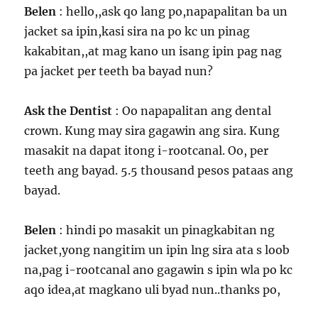
Belen
: hello,,ask qo lang po,napapalitan ba un
jacket sa ipin,kasi sira na po kc un pinag
kakabitan,,at mag kano un isang ipin pag nag
pa jacket per teeth ba bayad nun?
Ask the Dentist
: Oo napapalitan ang dental
crown. Kung may sira gagawin ang sira. Kung
masakit na dapat itong i-rootcanal. Oo, per
teeth ang bayad. 5.5 thousand pesos pataas ang
bayad.
Belen
: hindi po masakit un pinagkabitan ng
jacket,yong nangitim un ipin lng sira ata s loob
na,pag i-rootcanal ano gagawin s ipin wla po kc
aqo idea,at magkano uli byad nun..thanks po,