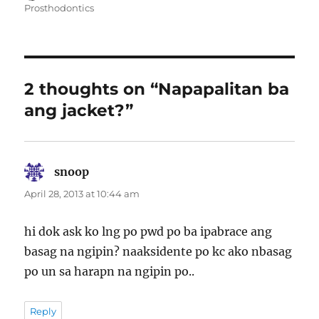
on
Prosthodontics
2 thoughts on “Napapalitan ba
ang jacket?”
snoop
says:
April 28, 2013 at 10:44 am
hi dok ask ko lng po pwd po ba ipabrace ang
basag na ngipin? naaksidente po kc ako nbasag
po un sa harapn na ngipin po..
Reply