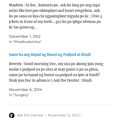
Mayleen : hi doc.. kamusta po.. ask ko lang po ung mga
artist like lovi poe nkimplant and heart evngelista.. ask
ko po sana sn kya cla ngpaimplant mgnda po kc.. I hve 4
jckets in front of my teeth... gs2 ko po ipbgo obvious po
kc tas gnwa ng…
December 1, 2012
In "Prosthodontics"
Same ba ang Bayad ng Bunot ng Pudpod at Hindi
Beverly : Good morning Doc, my sira po akong ipin yung
molar e pudpod na po sbra at may gums n po sa gitna,
same po ba bayad ng bunot sa pudpod na ipin at hindi?
thnk you Doc in advance:) Ask the Dentist : Hindi.
November 6, 2014
In "Surgery"
Author
Posted
Categories
Ask the Dentist
November 12, 2012