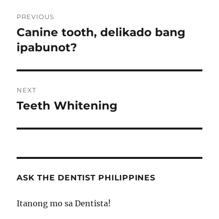
Post
PREVIOUS
navigation
Canine tooth, delikado bang
Previous
post:
ipabunot?
NEXT
Teeth Whitening
Next
post:
ASK THE DENTIST PHILIPPINES
Itanong mo sa Dentista!