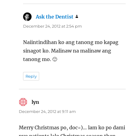
Ask the Dentist
says:
December 24, 2012 at 2:54 pm
Naiintindihan ko ang tanong mo kapag
sinagot ko. Malinaw na malinaw ang
tanong mo. 🙂
Reply
lyn
says:
December 24, 2012 at 9:11 am
Merry Christmas po, doc=)… lam ko po dami
nyo patients lalo Christmas season then