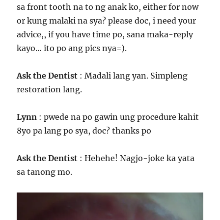
sa front tooth na to ng anak ko, either for now
or kung malaki na sya? please doc, i need your
advice,, if you have time po, sana maka-reply
kayo… ito po ang pics nya=).
Ask the Dentist
: Madali lang yan. Simpleng
restoration lang.
Lynn
: pwede na po gawin ung procedure kahit
8yo pa lang po sya, doc? thanks po
Ask the Dentist
: Hehehe! Nagjo-joke ka yata
sa tanong mo.