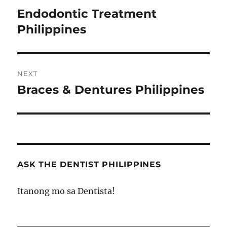
navigation
Endodontic Treatment
Previous
post:
Philippines
NEXT
Braces & Dentures Philippines
Next
post:
ASK THE DENTIST PHILIPPINES
Itanong mo sa Dentista!