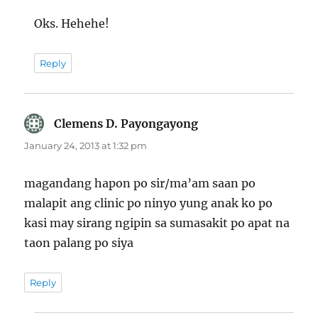
Oks. Hehehe!
Reply
Clemens D. Payongayong
says:
January 24, 2013 at 1:32 pm
magandang hapon po sir/ma’am saan po
malapit ang clinic po ninyo yung anak ko po
kasi may sirang ngipin sa sumasakit po apat na
taon palang po siya
Reply