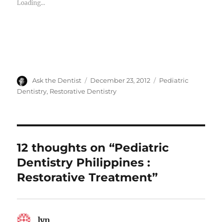
Loading...
Author
Posted
Categories
Ask the Dentist
December 23, 2012
Pediatric
on
Dentistry
,
Restorative Dentistry
12 thoughts on “Pediatric
Dentistry Philippines :
Restorative Treatment”
lyn
says: