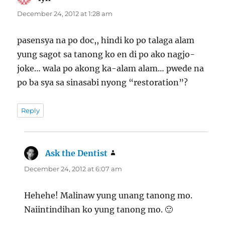
December 24, 2012 at 1:28 am
pasensya na po doc,, hindi ko po talaga alam
yung sagot sa tanong ko en di po ako nagjo-
joke… wala po akong ka-alam alam… pwede na
po ba sya sa sinasabi nyong “restoration”?
Reply
Ask the Dentist
says:
December 24, 2012 at 6:07 am
Hehehe! Malinaw yung unang tanong mo.
Naiintindihan ko yung tanong mo. 🙂