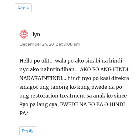
Reply
lyn
says:
December 24, 2012 at 9:08 am
Hello po ulit… wala po ako sinabi na hindi
nyo ako naiintindihan… AKO PO ANG HINDI
NAKAKAINTINDI… hindi nyo po kasi direkta
sinagot ung tanong ko kung pwede na po
ung restoration treatment sa anak ko since
8yo pa lang sya, PWEDE NA PO BA O HINDI
PA?
Reply