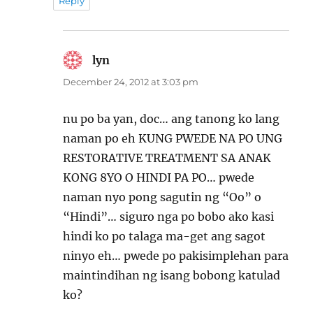
Reply
lyn
says:
December 24, 2012 at 3:03 pm
nu po ba yan, doc… ang tanong ko lang
naman po eh KUNG PWEDE NA PO UNG
RESTORATIVE TREATMENT SA ANAK
KONG 8YO O HINDI PA PO… pwede
naman nyo pong sagutin ng “Oo” o
“Hindi”… siguro nga po bobo ako kasi
hindi ko po talaga ma-get ang sagot
ninyo eh… pwede po pakisimplehan para
maintindihan ng isang bobong katulad
ko?