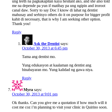
ung teeth na pagkakapitan kaya hesitant ako, and she also told
me na depende pa yun if matibay pa ung ngipin and iroroot
canal daw. Sorry to say Doc I know di lahat ng dentist
mahusay and serbisyo others do it on purpose for bigger profit
kahit di necessary, that is why I am seeking other option.
Thank you!
Reply
Ask the Dentist
says:
October 30, 2013 at 6:45 pm
Tama ang dentist mo.
Yung edukasyon at kaalaman ng dentist ang
binabayaran mo. Yung kalidad ng gawa niya.
Reply
Myra
says:
October 30, 2013 at 9:01 pm
Ok thanks. Can you give me a quotation if how much will it
cost me coz i’m planning to visit your clinic in Quirino soon.