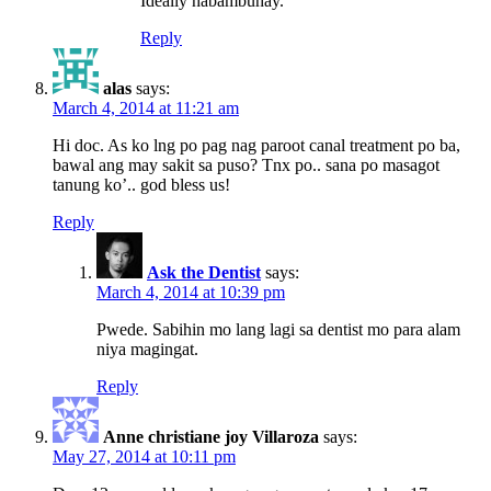
Ideally habambuhay.
Reply
alas
says:
March 4, 2014 at 11:21 am
Hi doc. As ko lng po pag nag paroot canal treatment po ba,
bawal ang may sakit sa puso? Tnx po.. sana po masagot
tanung ko’.. god bless us!
Reply
Ask the Dentist
says:
March 4, 2014 at 10:39 pm
Pwede. Sabihin mo lang lagi sa dentist mo para alam
niya magingat.
Reply
Anne christiane joy Villaroza
says:
May 27, 2014 at 10:11 pm