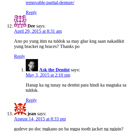
removable-partial-denture/
Reply
Dee
says:
April 29, 2015 at 8:31 am
Ano po yung itim na tuldok sa may glue kng saan nakadikit
yung bracket ng braces? Thanks po
Reply
Ask the Dentist
says:
May 3, 2015 at 2:10 pm
Hanap ka ng tunay na dentist para hindi ka magtaka sa
tuldok.
Reply
jean
says:
August 14, 2015 at 8:33 pm
gudeve po doc mgkano po ba mgpa tooth jacket ng ngipin?