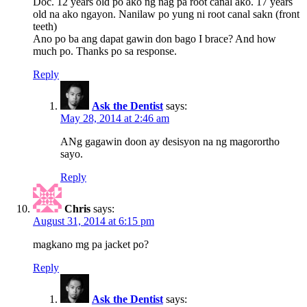
Doc. 12 years old po ako ng nag pa root canal ako. 17 years
old na ako ngayon. Nanilaw po yung ni root canal sakn (front
teeth)
Ano po ba ang dapat gawin don bago I brace? And how
much po. Thanks po sa response.
Reply
Ask the Dentist
says:
May 28, 2014 at 2:46 am
ANg gagawin doon ay desisyon na ng magorortho
sayo.
Reply
Chris
says:
August 31, 2014 at 6:15 pm
magkano mg pa jacket po?
Reply
Ask the Dentist
says: