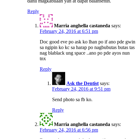
dahil magkabilaan yan at dapat balansehin.
Reply
Marria anghella castaneda
says:
February 24, 2016 at 6:51 pm
Doc good eve po ask ko lhan po if ano pde gwin
sa ngipin ko kc sa harap po nagbubutas butas tas
nag blablack ung space ..ano po pde ayos nun
tnx
Reply
Ask the Dentist
says:
February 24, 2016 at 9:51 pm
Send photo sa fb ko.
Reply
Marria anghella castaneda
says:
February 24, 2016 at 6:56 pm