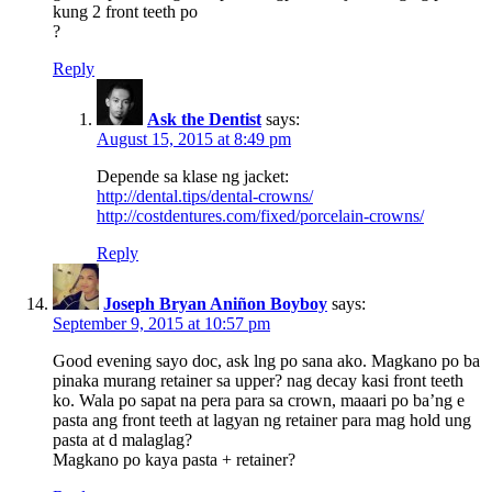
kung 2 front teeth po
?
Reply
Ask the Dentist
says:
August 15, 2015 at 8:49 pm
Depende sa klase ng jacket:
http://dental.tips/dental-crowns/
http://costdentures.com/fixed/porcelain-crowns/
Reply
Joseph Bryan Aniñon Boyboy
says:
September 9, 2015 at 10:57 pm
Good evening sayo doc, ask lng po sana ako. Magkano po ba
pinaka murang retainer sa upper? nag decay kasi front teeth
ko. Wala po sapat na pera para sa crown, maaari po ba’ng e
pasta ang front teeth at lagyan ng retainer para mag hold ung
pasta at d malaglag?
Magkano po kaya pasta + retainer?