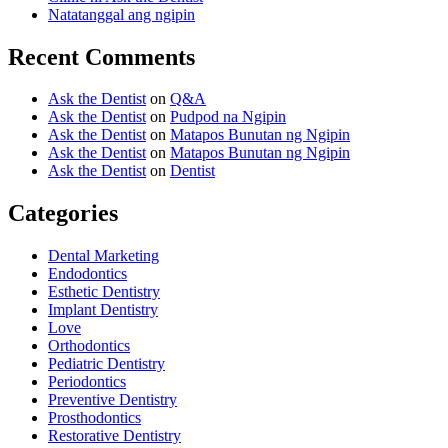
Natatanggal ang ngipin
Recent Comments
Ask the Dentist
on
Q&A
Ask the Dentist
on
Pudpod na Ngipin
Ask the Dentist
on
Matapos Bunutan ng Ngipin
Ask the Dentist
on
Matapos Bunutan ng Ngipin
Ask the Dentist
on
Dentist
Categories
Dental Marketing
Endodontics
Esthetic Dentistry
Implant Dentistry
Love
Orthodontics
Pediatric Dentistry
Periodontics
Preventive Dentistry
Prosthodontics
Restorative Dentistry