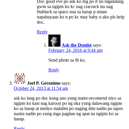
Doc good eve po ask ko lng po if nu mgandang
gwin sa ngipin ko kc nag cracrack tas nag
blablack sa space nua sa harap p nman
napabayaan ko n po kc may baby n ako pls help
doc.
Reply
Ask the Dentist
says:
February 24, 2016 at 9:44 pm
Send photo sa fb ko.
Reply
Joel P. Geronimo
says:
October 24, 2013 at 11:54 am
ask ko lang po doc kung ano yung maire-recomend niyo sa
ngipin ko kasi nag karoon po ng uka yung dalawang ngipin
ko sa harap at medyo malalim po naging itim nadin po tapos
nasira nadin po yung mga pagitan ng apat na ngipin ko sa
harap.
Reply