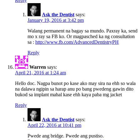
Reply
Ask the Dentist
says:
January 19, 2016 at 3:42 pm
Walang permanent na bagay sa mundo. Paxray ka, send
mo x ray sa FB ko. Or magpasched ka ng consultation
sa :
http://www.fb.com/AdvancedDentistryPH
Reply
Warren
says:
April 21, 2016 at 1:24 am
Hello doc. Nagpa bunot po kase ako may sira na ehh so wala
na dalawa ngipin sa harap anu po bang pwedeng gawin dito
bukod sa implant mahal kase ehh kaya paba mg jacket
Reply
Ask the Dentist
says:
April 22, 2016 at 10:41 pm
Pwede ang bridge. Pwede ang pustiso.