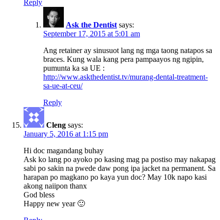
Reply
Ask the Dentist
says:
September 17, 2015 at 5:01 am
Ang retainer ay sinusuot lang ng mga taong natapos sa
braces. Kung wala kang pera pampaayos ng ngipin,
pumunta ka sa UE :
http://www.askthedentist.tv/murang-dental-treatment-
sa-ue-at-ceu/
Reply
Cleng
says:
January 5, 2016 at 1:15 pm
Hi doc magandang buhay
Ask ko lang po ayoko po kasing mag pa postiso may nakapag
sabi po sakin na pwede daw pong ipa jacket na permanent. Sa
harapan po magkano po kaya yun doc? May 10k napo kasi
akong naiipon thanx
God bless
Happy new year 🙂