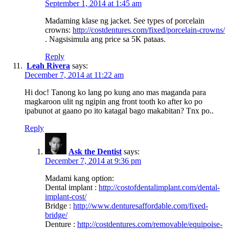
September 1, 2014 at 1:45 am
Madaming klase ng jacket. See types of porcelain
crowns:
http://costdentures.com/fixed/porcelain-crowns/
. Nagsisimula ang price sa 5K pataas.
Reply
Leah Rivera
says:
December 7, 2014 at 11:22 am
Hi doc! Tanong ko lang po kung ano mas maganda para
magkaroon ulit ng ngipin ang front tooth ko after ko po
ipabunot at gaano po ito katagal bago makabitan? Tnx po..
Reply
Ask the Dentist
says:
December 7, 2014 at 9:36 pm
Madami kang option:
Dental implant :
http://costofdentalimplant.com/dental-
implant-cost/
Bridge :
http://www.denturesaffordable.com/fixed-
bridge/
Denture :
http://costdentures.com/removable/equipoise-