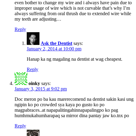
even bother to change my wire and i always have pain due to
improper usage of wire which is not curvable that’s why I’m
always suffering from oral thrush due to extended wire while
my teeth are adjusting…
Reply
Ask the Dentist
says:
January 2, 2014 at 10:00 pm
Hanap ka ng magaling na dentist at wag cheapest.
Reply
oinky
says:
January 3, 2015 at 9:02 pm
Doc meron po ba kau marerecomend na dentist sakin kasi ung
ngipin ko po crowded sya kaya po gusto ko po
magpabraces..at napapalitingahinnapapalingpo ko pag
humhmukahumharapaq sa mirror dina pantay jaw ko.tnx po
Reply