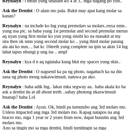
Reynalyn
: i mean yung sinasabi ko 4 at 3.. mga bagang po yun..
Ask the Dentist
: O alam mo pala. Bakit may apat kang molar sa
kanan?
Reynalyn
: na include ko lng yung premolars sa molars..enxa nmn..
yung nsa pic. sa baba yung 1st premolar and second premolar merun
aq nyan yung first molar ko yun yung sinsbi ko na masakit at my
sira then ok nmn yung second molar ko .. yung third molar parang
ala ata ko nun.. , bat kc 16teeth yung complete na ipin sa akin 14 lng
lahat tapus nbungi p ung isa .. ampf
Reynalyn
: kya d n aq ngtataka kung bkit my spaces yung skin..
Ask the Dentist
: O nagsend ka pa ng photo, nagattach ka na din
sana ng photo mong nakaswimsuit, natuwa pa ako.
Reynalyn
: haha adik lng.. lakas mka segway aa.. haha akala ko ba
ask a dentist itu at all about teeth ..sabay photong nkaswimsuit
hnanap? haha Lol
Ask the Dentist
: Ayun. Ok, hindi pa tumutubo ang 3rd molars mo.
Unless impacted ang mga 3rd molars mo. Kapag natapos na ang
braces mo, mga 1 year or 2 years from now, dapat bunutin ang 3rd
molars mo.
Ano sa tingin mo sa mga dentist, hindi tumitingin sa mga