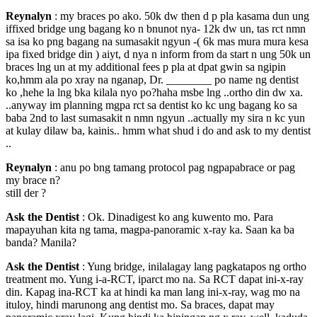
Reynalyn
: my braces po ako. 50k dw then d p pla kasama dun ung
iffixed bridge ung bagang ko n bnunot nya- 12k dw un, tas rct nmn
sa isa ko png bagang na sumasakit ngyun -( 6k mas mura mura kesa
ipa fixed bridge din ) aiyt, d nya n inform from da start n ung 50k un
braces lng un at my additional fees p pla at dpat gwin sa ngipin
ko,hmm ala po xray na nganap, Dr. ________ po name ng dentist
ko ,hehe la lng bka kilala nyo po?haha msbe lng ..ortho din dw xa.
..anyway im planning mgpa rct sa dentist ko kc ung bagang ko sa
baba 2nd to last sumasakit n nmn ngyun ..actually my sira n kc yun
at kulay dilaw ba, kainis.. hmm what shud i do and ask to my dentist
..
Reynalyn
: anu po bng tamang protocol pag ngpapabrace or pag
my brace n?
still der ?
Ask the Dentist
: Ok. Dinadigest ko ang kuwento mo. Para
mapayuhan kita ng tama, magpa-panoramic x-ray ka. Saan ka ba
banda? Manila?
Ask the Dentist
: Yung bridge, inilalagay lang pagkatapos ng ortho
treatment mo. Yung i-a-RCT, iparct mo na. Sa RCT dapat ini-x-ray
din. Kapag ina-RCT ka at hindi ka man lang ini-x-ray, wag mo na
ituloy, hindi marunong ang dentist mo. Sa braces, dapat may