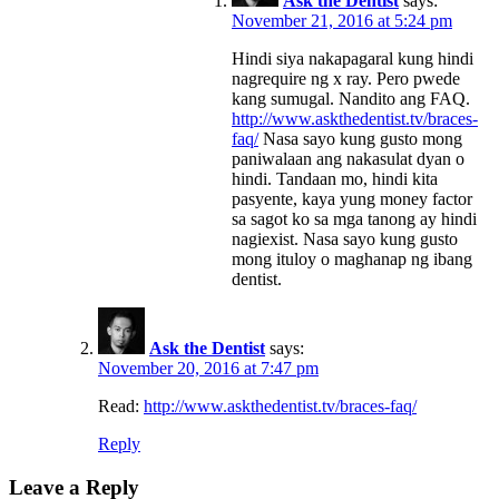
Ask the Dentist
says:
November 21, 2016 at 5:24 pm
Hindi siya nakapagaral kung hindi
nagrequire ng x ray. Pero pwede
kang sumugal. Nandito ang FAQ.
http://www.askthedentist.tv/braces-
faq/
Nasa sayo kung gusto mong
paniwalaan ang nakasulat dyan o
hindi. Tandaan mo, hindi kita
pasyente, kaya yung money factor
sa sagot ko sa mga tanong ay hindi
nagiexist. Nasa sayo kung gusto
mong ituloy o maghanap ng ibang
dentist.
Ask the Dentist
says:
November 20, 2016 at 7:47 pm
Read:
http://www.askthedentist.tv/braces-faq/
Reply
Leave a Reply