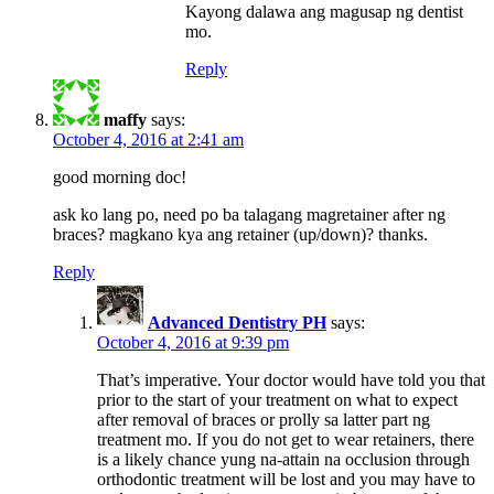
Kayong dalawa ang magusap ng dentist
mo.
Reply
maffy
says:
October 4, 2016 at 2:41 am
good morning doc!
ask ko lang po, need po ba talagang magretainer after ng
braces? magkano kya ang retainer (up/down)? thanks.
Reply
Advanced Dentistry PH
says:
October 4, 2016 at 9:39 pm
That’s imperative. Your doctor would have told you that
prior to the start of your treatment on what to expect
after removal of braces or prolly sa latter part ng
treatment mo. If you do not get to wear retainers, there
is a likely chance yung na-attain na occlusion through
orthodontic treatment will be lost and you may have to