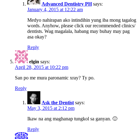
Advanced Dentistry PH
says:
January 4, 2015 at 12:22 am
Medyo nahirapan ako intindihin yung iba mong tagalog
words. Anyhow, please click our recommended clinics/
dentists. Wag magalala, habang may buhay may pag
asa okay?
Reply
elgin
says:
April 28, 2015 at 10:22 pm
San po me mura paronamic xray? Ty po.
Reply
Ask the Dentist
says:
May 3, 2015 at 2:12 pm
Ikaw na ang maghanap tungkol sa ganyan. 🙂
Reply