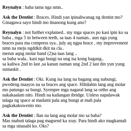
Reynalyn
: haha tama nga nmn..
Ask the Dentist
: Braces. Hindi yan ipinaliwanag ng dentist mo?
Ginagawa sayo hindi mo tinanong kung ano?
Reynalyn
: not further explained.. my mga spaces po kasi ipin ko sa
baba , mga 5 in between teeth, sa taas 4 naman.. aun nga yung
braces para ma compress sya.. july aq ngpa brace , my improvement
nmn na meju ngddkit dkit na cla..
merun aqng molar band (2)sa taas lang ..
sa baba wala.. kasi nga bungi na ung isa kong bagang..
sa kaliwa 2nd to last ,sa kanan naman ung 2nd 2 last din yun yung
sumaskit .
Ask the Dentist
: Oki. Kung isa lang na bagang ang nabungi,
pwedeng maayos na sa braces ang space. Hihilahin lang ang molar
mo patungo sa bungi. Syempre mga nagaral lang sa ortho ang
nakakaalam nito. Hindi na kailangan ibridge. Unless napalawak
talaga ng space at madami pala ang bungi at mali pala
pagkakakuwento mo.
Ask the Dentist
: Ilan na lang ang molar mo sa baba?
Mas mabuti talaga pag magsend ka xray. Para hindi ako magkamali
sa mga sinasabi ko. Oks?