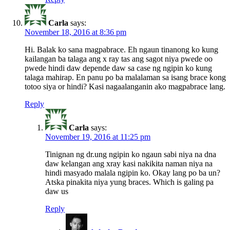
Carla
says:
November 18, 2016 at 8:36 pm
Hi. Balak ko sana magpabrace. Eh ngaun tinanong ko kung
kailangan ba talaga ang x ray tas ang sagot niya pwede oo
pwede hindi daw depende daw sa case ng ngipin ko kung
talaga mahirap. En panu po ba malalaman sa isang brace kong
totoo siya or hindi? Kasi nagaalanganin ako magpabrace lang.
Reply
Carla
says:
November 19, 2016 at 11:25 pm
Tinignan ng dr.ung ngipin ko ngaun sabi niya na dna
daw kelangan ang xray kasi nakikita naman niya na
hindi masyado malala ngipin ko. Okay lang po ba un?
Atska pinakita niya yung braces. Which is galing pa
daw us
Reply