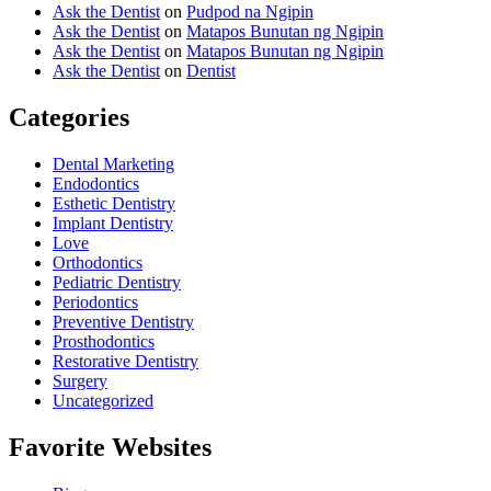
Ask the Dentist
on
Pudpod na Ngipin
Ask the Dentist
on
Matapos Bunutan ng Ngipin
Ask the Dentist
on
Matapos Bunutan ng Ngipin
Ask the Dentist
on
Dentist
Categories
Dental Marketing
Endodontics
Esthetic Dentistry
Implant Dentistry
Love
Orthodontics
Pediatric Dentistry
Periodontics
Preventive Dentistry
Prosthodontics
Restorative Dentistry
Surgery
Uncategorized
Favorite Websites