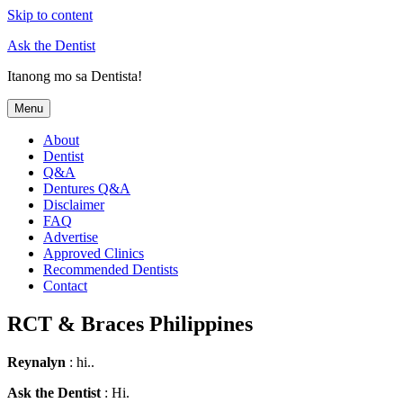
Skip to content
Ask the Dentist
Itanong mo sa Dentista!
Menu
About
Dentist
Q&A
Dentures Q&A
Disclaimer
FAQ
Advertise
Approved Clinics
Recommended Dentists
Contact
RCT & Braces Philippines
Reynalyn
: hi..
Ask the Dentist
: Hi.