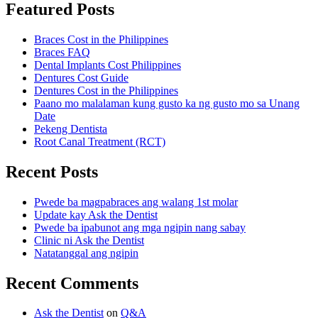
Featured Posts
Braces Cost in the Philippines
Braces FAQ
Dental Implants Cost Philippines
Dentures Cost Guide
Dentures Cost in the Philippines
Paano mo malalaman kung gusto ka ng gusto mo sa Unang
Date
Pekeng Dentista
Root Canal Treatment (RCT)
Recent Posts
Pwede ba magpabraces ang walang 1st molar
Update kay Ask the Dentist
Pwede ba ipabunot ang mga ngipin nang sabay
Clinic ni Ask the Dentist
Natatanggal ang ngipin
Recent Comments
Ask the Dentist
on
Q&A