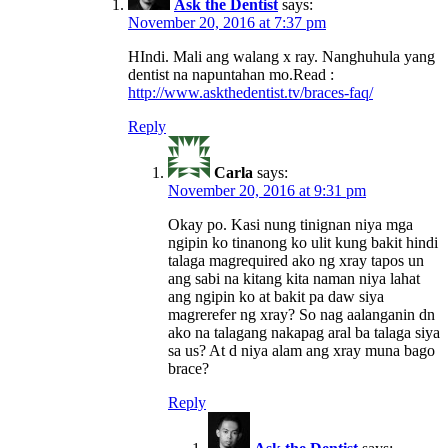
Ask the Dentist
says:
November 20, 2016 at 7:37 pm
HIndi. Mali ang walang x ray. Nanghuhula yang
dentist na napuntahan mo.Read :
http://www.askthedentist.tv/braces-faq/
Reply
Carla
says:
November 20, 2016 at 9:31 pm
Okay po. Kasi nung tinignan niya mga
ngipin ko tinanong ko ulit kung bakit hindi
talaga magrequired ako ng xray tapos un
ang sabi na kitang kita naman niya lahat
ang ngipin ko at bakit pa daw siya
magrerefer ng xray? So nag aalanganin dn
ako na talagang nakapag aral ba talaga siya
sa us? At d niya alam ang xray muna bago
brace?
Reply