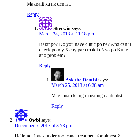
Magpalit ka ng dentist.
Reply
Sherwin
says:
March 24, 2013 at 11:18 pm
Bakit po? Do you have clinic po ba? And can u
check po my X-ray para makita Nyo po Kung
ano problem?
Reply
Ask the Dentist
says:
March 25, 2013 at 6:28 am
Maghanap ka ng magaling na dentist.
Reply
Owbi
says:
December 5, 2013 at 8:53 pm
Hello po, I was under root canal treatment for almost 2