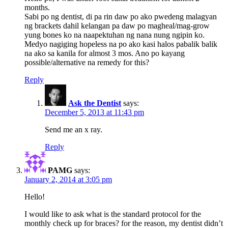
months.
Sabi po ng dentist, di pa rin daw po ako pwedeng malagyan
ng brackets dahil kelangan pa daw po magheal/mag-grow
yung bones ko na naapektuhan ng nana nung ngipin ko.
Medyo nagiging hopeless na po ako kasi halos pabalik balik
na ako sa kanila for almost 3 mos. Ano po kayang
possible/alternative na remedy for this?
Reply
Ask the Dentist
says:
December 5, 2013 at 11:43 pm
Send me an x ray.
Reply
PAMG
says:
January 2, 2014 at 3:05 pm
Hello!
I would like to ask what is the standard protocol for the
monthly check up for braces? for the reason, my dentist didn’t