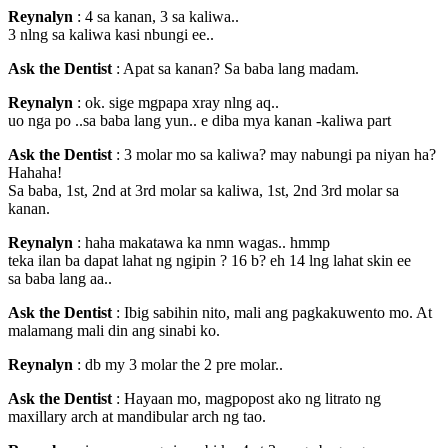
Reynalyn
: 4 sa kanan, 3 sa kaliwa..
3 nlng sa kaliwa kasi nbungi ee..
Ask the Dentist
: Apat sa kanan? Sa baba lang madam.
Reynalyn
: ok. sige mgpapa xray nlng aq..
uo nga po ..sa baba lang yun.. e diba mya kanan -kaliwa part
Ask the Dentist
: 3 molar mo sa kaliwa? may nabungi pa niyan ha?
Hahaha!
Sa baba, 1st, 2nd at 3rd molar sa kaliwa, 1st, 2nd 3rd molar sa
kanan.
Reynalyn
: haha makatawa ka nmn wagas.. hmmp
teka ilan ba dapat lahat ng ngipin ? 16 b? eh 14 lng lahat skin ee
sa baba lang aa..
Ask the Dentist
: Ibig sabihin nito, mali ang pagkakuwento mo. At
malamang mali din ang sinabi ko.
Reynalyn
: db my 3 molar the 2 pre molar..
Ask the Dentist
: Hayaan mo, magpopost ako ng litrato ng
maxillary arch at mandibular arch ng tao.