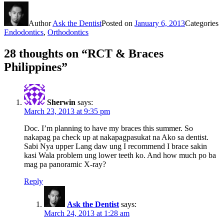
Author
Ask the Dentist
Posted on
January 6, 2013
Categories
Endodontics
,
Orthodontics
28 thoughts on “RCT & Braces
Philippines”
Sherwin
says:
March 23, 2013 at 9:35 pm
Doc. I’m planning to have my braces this summer. So
nakapag pa check up at nakapagpasukat na Ako sa dentist.
Sabi Nya upper Lang daw ung I recommend I brace sakin
kasi Wala problem ung lower teeth ko. And how much po ba
mag pa panoramic X-ray?
Reply
Ask the Dentist
says:
March 24, 2013 at 1:28 am