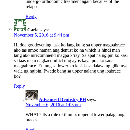
undergo orthodontic treatment again because of the
relapse.
Reply
Carla
says:
November 5, 2016 at 9:44 pm
Hi.doc goodevening, ask ko lang kung sa upper magpabrace
ako tas umoo naman ang dentist ko na which is hindi man
lang ako nirecommend magpa x’ray. Sa apat na ngipin ko kasi
sa taas meju nagkacomflict ung ayos kaya po ako sana
magpabrace. En ung sa lower ko kasi is sa dalawang gilid nya
wala ng ngipin. Pwede bang sa upper nalang ung ipabrace
ko?
Reply
Advanced Dentistry PH
says:
November 6, 2016 at 1:03 pm
WHAT? Its a rule of thumb, upper at lower palagi ang
braces.
Reply