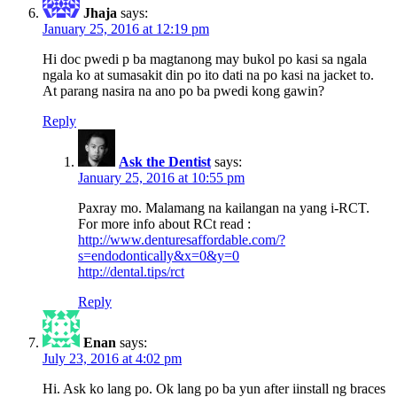
Jhaja
says:
January 25, 2016 at 12:19 pm
Hi doc pwedi p ba magtanong may bukol po kasi sa ngala
ngala ko at sumasakit din po ito dati na po kasi na jacket to.
At parang nasira na ano po ba pwedi kong gawin?
Reply
Ask the Dentist
says:
January 25, 2016 at 10:55 pm
Paxray mo. Malamang na kailangan na yang i-RCT.
For more info about RCt read :
http://www.denturesaffordable.com/?
s=endodontically&x=0&y=0
http://dental.tips/rct
Reply
Enan
says:
July 23, 2016 at 4:02 pm
Hi. Ask ko lang po. Ok lang po ba yun after iinstall ng braces