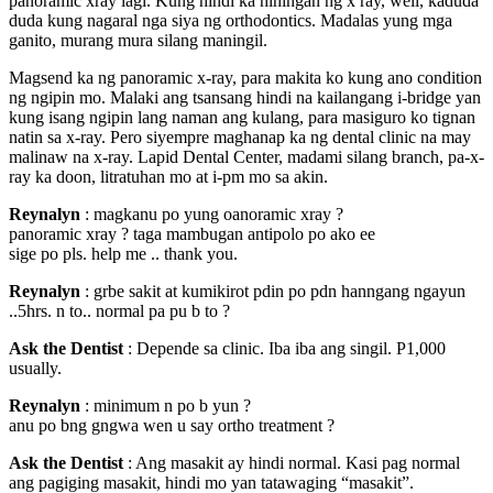
panoramic xray lagi. Kung hindi ka hiningan ng x ray, well, kaduda
duda kung nagaral nga siya ng orthodontics. Madalas yung mga
ganito, murang mura silang maningil.
Magsend ka ng panoramic x-ray, para makita ko kung ano condition
ng ngipin mo. Malaki ang tsansang hindi na kailangang i-bridge yan
kung isang ngipin lang naman ang kulang, para masiguro ko tignan
natin sa x-ray. Pero siyempre maghanap ka ng dental clinic na may
malinaw na x-ray. Lapid Dental Center, madami silang branch, pa-x-
ray ka doon, litratuhan mo at i-pm mo sa akin.
Reynalyn
: magkanu po yung oanoramic xray ?
panoramic xray ? taga mambugan antipolo po ako ee
sige po pls. help me .. thank you.
Reynalyn
: grbe sakit at kumikirot pdin po pdn hanngang ngayun
..5hrs. n to.. normal pa pu b to ?
Ask the Dentist
: Depende sa clinic. Iba iba ang singil. P1,000
usually.
Reynalyn
: minimum n po b yun ?
anu po bng gngwa wen u say ortho treatment ?
Ask the Dentist
: Ang masakit ay hindi normal. Kasi pag normal
ang pagiging masakit, hindi mo yan tatawaging “masakit”.