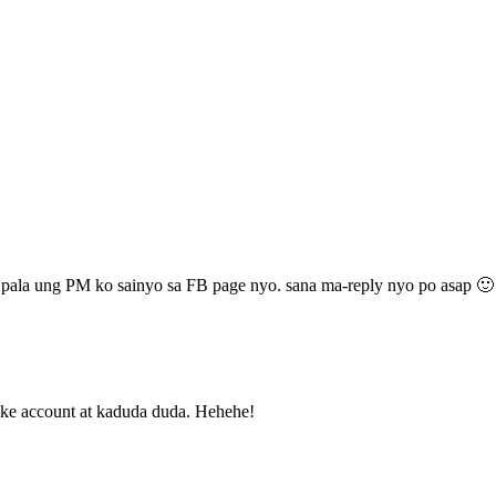
po pala ung PM ko sainyo sa FB page nyo. sana ma-reply nyo po asap 🙂
ake account at kaduda duda. Hehehe!