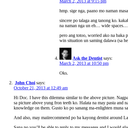
March 2, 2013 at 9:15 pm
hmp. sige nga, paano mo naman masas
sincere po talaga ang tanong ko. kakab
na naman nga un eh… wide spaces… k
pero ang totoo, worried ako na baka 
win situation un saming dalawa (sa 
Ask the Dentist
says:
March 2, 2013 at 10:50 pm
Oks.
John Choi
says:
October 21, 2013 at 12:49 am
Hi Doc. I have this dilemma similar to the above picture. Nagp
sa picture above yung fron teeth ko. Halata na may pasta and na
knowledge on them. Gusto ko po sanang ma-enlighten muna sa 
And also, may maiirecommend po ba kayong dentist around Lagu
Sana po you’ll be able to reply to my messages and I would glad