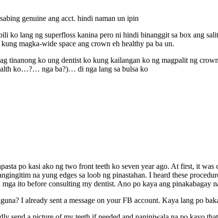
abing genuine ang acct. hindi naman un ipin
ili ko lang ng superfloss kanina pero ni hindi binanggit sa box ang sali
ung magka-wide space ang crown eh healthy pa ba un.
pag tinanong ko ung dentist ko kung kailangan ko ng magpalit ng crown
health ko…?… nga ba?)… di nga lang sa bulsa ko
apasta po kasi ako ng two front teeth ko seven year ago. At first, it
ngingitim na yung edges sa loob ng pinastahan. I heard these procedures
mga ito before consulting my dentist. Ano po kaya ang pinakabagay n
na? I already sent a message on your FB account. Kaya lang po baka is
ly send a picture of my teeth if needed and naniniwala na po kayo that I