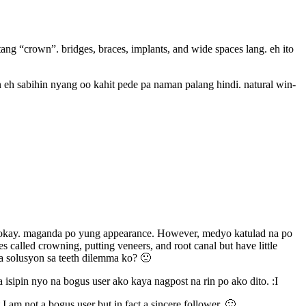
tang “crown”. bridges, braces, implants, and wide spaces lang. eh ito
 eh sabihin nyang oo kahit pede pa naman palang hindi. natural win-
 was okay. maganda po yung appearance. However, medyo katulad na po
 called crowning, putting veneers, and root canal but have little
a solusyon sa teeth dilemma ko? 🙁
ipin nyo na bogus user ako kaya nagpost na rin po ako dito. :I
 am not a bogus user but in fact a sincere follower. 🙂