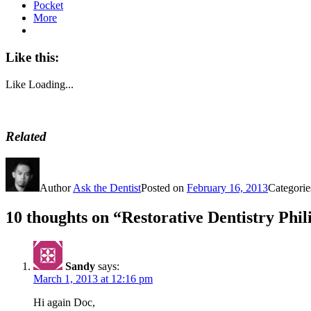
Pocket
More
Like this:
Like
Loading...
Related
Author
Ask the Dentist
Posted on
February 16, 2013
Categori
10 thoughts on “Restorative Dentistry Phil
Sandy
says:
March 1, 2013 at 12:16 pm
Hi again Doc,