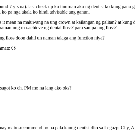
ound 7 yrs na). last check up ko tinuruan ako ng dentist ko kung pano
i ko pa nga akala ko hindi advisable ang ganun.
 it mean na maluwang na ung crown at kailangan ng palitan? at kung d
 naman ung ma-achieve ng dental floss? para san pa ung floss?
g floss doon dahil un naman talaga ang function niya?
lamatz 🙂
a sagot ko eh. PM mo na lang ako oks?
ay maire-recommend po ba pala kaung dentist dito sa Legazpi City, Al