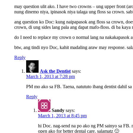
may question ulit ako. I have two crowns – ung upper front (ar
nung dinemo niya, ipinasok niya talaga ung floss sa crown. sab
ang question ko Doc: kung naipapasok ang floss sa crown, does
crown, di ung sides lang pala ang dapat mafo-floss. di ba kaya
do I need to replace my crown o normal lang na nakakapasok an
btw, ang tindi nyo Doc, kahit madaling araw may response. sa
Reply
Ask the Dentist
says:
March 1, 2013 at 7:28 pm
PM mo ako sa FB. Taena, natututo ibang dentist dahil s
Reply
Sandy
says:
March 1, 2013 at 8:45 pm
hi Doc. nag-send na po ako ng PM sainyo sa FB. m
open ako for better dental care. salamatz 🙂