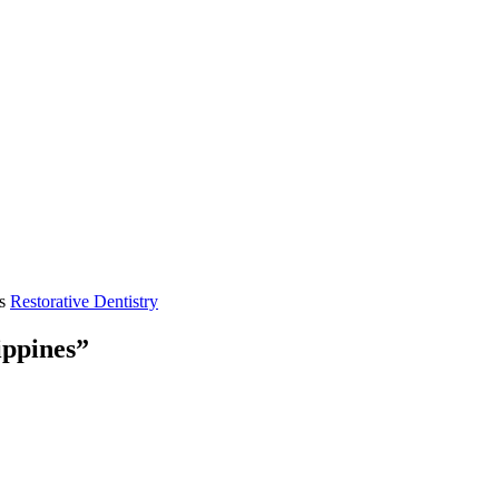
es
Restorative Dentistry
ippines”