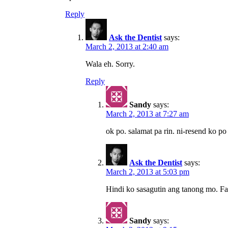
Reply
Ask the Dentist
says:
March 2, 2013 at 2:40 am
Wala eh. Sorry.
Reply
Sandy
says:
March 2, 2013 at 7:27 am
ok po. salamat pa rin. ni-resend ko 
Ask the Dentist
says:
March 2, 2013 at 5:03 pm
Hindi ko sasagutin ang tanong mo. F
Sandy
says: