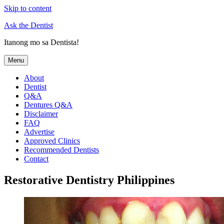
Skip to content
Ask the Dentist
Itanong mo sa Dentista!
Menu
About
Dentist
Q&A
Dentures Q&A
Disclaimer
FAQ
Advertise
Approved Clinics
Recommended Dentists
Contact
Restorative Dentistry Philippines