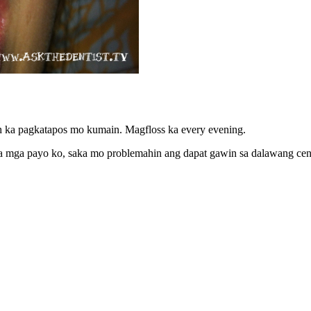
h ka pagkatapos mo kumain. Magfloss ka every evening.
mga payo ko, saka mo problemahin ang dapat gawin sa dalawang centr