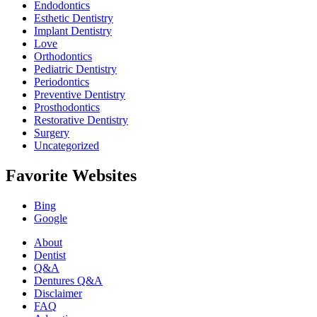
Endodontics
Esthetic Dentistry
Implant Dentistry
Love
Orthodontics
Pediatric Dentistry
Periodontics
Preventive Dentistry
Prosthodontics
Restorative Dentistry
Surgery
Uncategorized
Favorite Websites
Bing
Google
About
Dentist
Q&A
Dentures Q&A
Disclaimer
FAQ