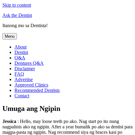
Skip to content
Ask the Dentist
Itanong mo sa Dentista!
Menu
About
Dentist
Q&A
Dentures Q&A
Disclaimer
FAQ
Advertise
Approved Clinics
Recommended Dentists
Contact
Umuga ang Ngipin
Jessica
: Hello, may loose teeth po ako. Nag start po ito nung
nagpalinis ako ng ngipin. After a year bumalik po ako sa dentist para
magpa-pasta ng ngipin. Nag recommend siya ng braces kasi po