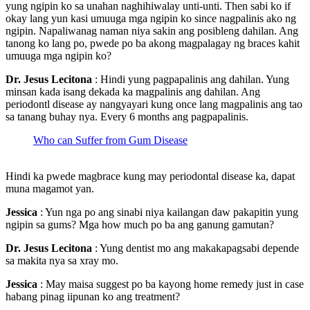
yung ngipin ko sa unahan naghihiwalay unti-unti. Then sabi ko if
okay lang yun kasi umuuga mga ngipin ko since nagpalinis ako ng
ngipin. Napaliwanag naman niya sakin ang posibleng dahilan. Ang
tanong ko lang po, pwede po ba akong magpalagay ng braces kahit
umuuga mga ngipin ko?
Dr. Jesus Lecitona
: Hindi yung pagpapalinis ang dahilan. Yung
minsan kada isang dekada ka magpalinis ang dahilan. Ang
periodontl disease ay nangyayari kung once lang magpalinis ang tao
sa tanang buhay nya. Every 6 months ang pagpapalinis.
Who can Suffer from Gum Disease
Hindi ka pwede magbrace kung may periodontal disease ka, dapat
muna magamot yan.
Jessica
: Yun nga po ang sinabi niya kailangan daw pakapitin yung
ngipin sa gums? Mga how much po ba ang ganung gamutan?
Dr. Jesus Lecitona
: Yung dentist mo ang makakapagsabi depende
sa makita nya sa xray mo.
Jessica
: May maisa suggest po ba kayong home remedy just in case
habang pinag iipunan ko ang treatment?