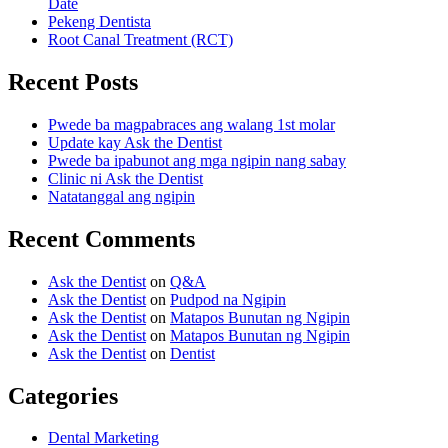
Date
Pekeng Dentista
Root Canal Treatment (RCT)
Recent Posts
Pwede ba magpabraces ang walang 1st molar
Update kay Ask the Dentist
Pwede ba ipabunot ang mga ngipin nang sabay
Clinic ni Ask the Dentist
Natatanggal ang ngipin
Recent Comments
Ask the Dentist
on
Q&A
Ask the Dentist
on
Pudpod na Ngipin
Ask the Dentist
on
Matapos Bunutan ng Ngipin
Ask the Dentist
on
Matapos Bunutan ng Ngipin
Ask the Dentist
on
Dentist
Categories
Dental Marketing