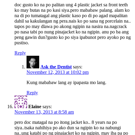
doc gusto ko na po palitan ung 4 plastic jacket sa front teeth
ko may butas na po kasi siya.pero mababaw palang. alam ko
na di po tumatagal ang plastic kaso po di po agad mapalitan
dahil sa kakulangan ng pera.nais ko po sana ng porcelain na..
tapos po may dlawa po akong ngipin na nasira na.nagcrack
po nasa tabi po nung pinajacket ko na ngipin. anu po ba ang
peng gawin dun?gusto ko po siya ipabunot pero ayoko po ng
pustiso.
Reply
Ask the Dentist
says:
November 12, 2013 at 10:02 pm
Kung mababaw lang ay ipapasta mo lang.
Reply
Elaine
says:
November 13, 2013 at 8:58 am
pero doc matagal na po itong jacket ko.. 8 years na po
siya..tsaka nahihiya po ako dun sa ngipin ko na nabungi
na..ung katabi po ng pinajacket ko na ngipin. may iba pa po