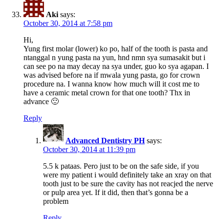
Aki
says:
October 30, 2014 at 7:58 pm
Hi,
Yung first molar (lower) ko po, half of the tooth is pasta and
ntanggal n yung pasta na yun, hnd nmn sya sumasakit but i
can see po na may decay na sya under, guo ko sya agapan. I
was advised before na if mwala yung pasta, go for crown
procedure na. I wanna know how much will it cost me to
have a ceramic metal crown for that one tooth? Thx in
advance 🙂
Reply
Advanced Dentistry PH
says:
October 30, 2014 at 11:39 pm
5.5 k pataas. Pero just to be on the safe side, if you
were my patient i would definitely take an xray on that
tooth just to be sure the cavity has not reacjed the nerve
or pulp area yet. If it did, then that’s gonna be a
problem
Reply