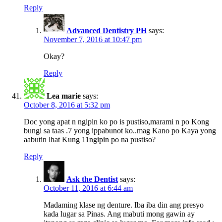
Reply
Advanced Dentistry PH
says:
November 7, 2016 at 10:47 pm
Okay?
Reply
Lea marie
says:
October 8, 2016 at 5:32 pm
Doc yong apat n ngipin ko po is pustiso,marami n po Kong
bungi sa taas .7 yong ippabunot ko..mag Kano po Kaya yong
aabutin lhat Kung 11ngipin po na pustiso?
Reply
Ask the Dentist
says:
October 11, 2016 at 6:44 am
Madaming klase ng denture. Iba iba din ang presyo
kada lugar sa Pinas. Ang mabuti mong gawin ay