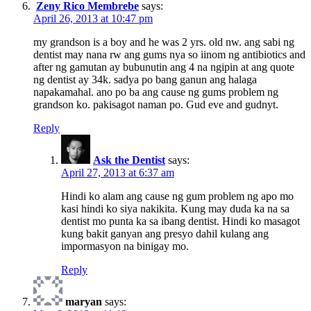
Zeny Rico Membrebe
says:
April 26, 2013 at 10:47 pm
my grandson is a boy and he was 2 yrs. old nw. ang sabi ng
dentist may nana rw ang gums nya so iinom ng antibiotics and
after ng gamutan ay bubunutin ang 4 na ngipin at ang quote
ng dentist ay 34k. sadya po bang ganun ang halaga
napakamahal. ano po ba ang cause ng gums problem ng
grandson ko. pakisagot naman po. Gud eve and gudnyt.
Reply
Ask the Dentist
says:
April 27, 2013 at 6:37 am
Hindi ko alam ang cause ng gum problem ng apo mo
kasi hindi ko siya nakikita. Kung may duda ka na sa
dentist mo punta ka sa ibang dentist. Hindi ko masagot
kung bakit ganyan ang presyo dahil kulang ang
impormasyon na binigay mo.
Reply
maryan
says: