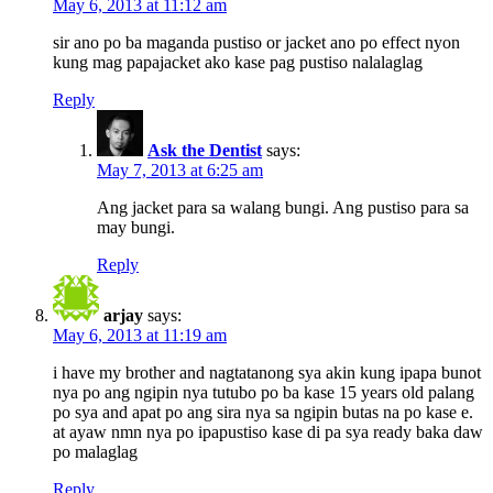
May 6, 2013 at 11:12 am
sir ano po ba maganda pustiso or jacket ano po effect nyon
kung mag papajacket ako kase pag pustiso nalalaglag
Reply
Ask the Dentist
says:
May 7, 2013 at 6:25 am
Ang jacket para sa walang bungi. Ang pustiso para sa
may bungi.
Reply
arjay
says:
May 6, 2013 at 11:19 am
i have my brother and nagtatanong sya akin kung ipapa bunot
nya po ang ngipin nya tutubo po ba kase 15 years old palang
po sya and apat po ang sira nya sa ngipin butas na po kase e.
at ayaw nmn nya po ipapustiso kase di pa sya ready baka daw
po malaglag
Reply