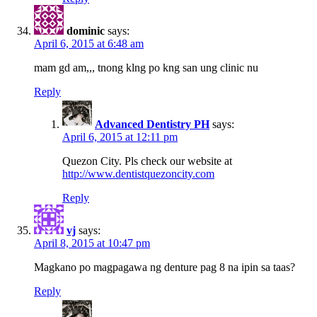
dominic
says:
April 6, 2015 at 6:48 am
mam gd am,,, tnong klng po kng san ung clinic nu
Reply
Advanced Dentistry PH
says:
April 6, 2015 at 12:11 pm
Quezon City. Pls check our website at
http://www.dentistquezoncity.com
Reply
vj
says:
April 8, 2015 at 10:47 pm
Magkano po magpagawa ng denture pag 8 na ipin sa taas?
Reply