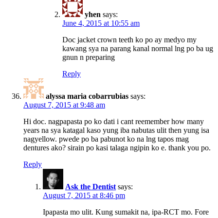
yhen
says:
June 4, 2015 at 10:55 am
Doc jacket crown teeth ko po ay medyo my
kawang sya na parang kanal normal lng po ba ug
gnun n preparing
Reply
alyssa maria cobarrubias
says:
August 7, 2015 at 9:48 am
Hi doc. nagpapasta po ko dati i cant reemember how many
years na sya katagal kaso yung iba nabutas ulit then yung isa
nagyellow. pwede po ba pabunot ko na lng tapos mag
dentures ako? sirain po kasi talaga ngipin ko e. thank you po.
Reply
Ask the Dentist
says:
August 7, 2015 at 8:46 pm
Ipapasta mo ulit. Kung sumakit na, ipa-RCT mo. Fore