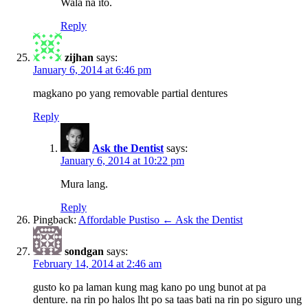
Wala na ito.
Reply
zijhan
says:
January 6, 2014 at 6:46 pm
magkano po yang removable partial dentures
Reply
Ask the Dentist
says:
January 6, 2014 at 10:22 pm
Mura lang.
Reply
Pingback:
Affordable Pustiso ← Ask the Dentist
sondgan
says:
February 14, 2014 at 2:46 am
gusto ko pa laman kung mag kano po ung bunot at pa
denture. na rin po halos lht po sa taas bati na rin po siguro ung