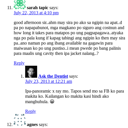
sarah tapic
says:
July 22, 2013 at 4:10 pm
good afternoon sir..ahm may sira po ako sa ngipin na apat..d
pa po napapabunot, mga magkano po siguro ang costnun and
how long it takes para matapos po ung pagpapagawa..atyaka
nga po pala kung if kapag tabingi ang ngipin ko then may sira
pa..ano naman po ang ibang available na gagawin para
maiwasan ko po ung pustiso..i mean pwede po bang palinis
para maalis ung cavity then ipa jacket nalang..?
Reply
Ask the Dentist
says:
July 23, 2013 at 12:21 am
Ipa-panoramic x ray mo. Tapos send mo sa FB ko para
makita ko. Kailangan ko makita kasi hindi ako
manghuhula. 😀
Reply
agnes
says: