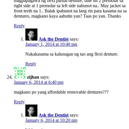
magpapagawa ng flexi partial denture, bale un 2 premolar sa
right side at 1 premolar sa left side nabunot na.. May jacket sa
front teeth na 1.. Balak ipabunot na lang rin para kasama na sa
dentures, magkano kaya aabutin yan? Taas po yan. Thanks
Reply
Ask the Dentist
says:
January 1, 2014 at 10:40 pm
Nakakasama sa kalusugan ng tao ang flexi denture.
Reply
zijhan
says:
January 6, 2014 at 6:40 pm
magkano po yang affordable removable dentures???
Reply
Ask the Dentist
says:
January 6, 2014 at 10:20 pm