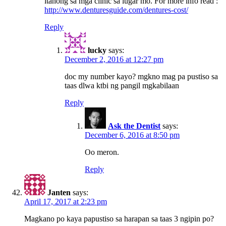
itanong sa mga clinic sa lugar mo. For more info read :
http://www.denturesguide.com/dentures-cost/
Reply
lucky
says:
December 2, 2016 at 12:27 pm
doc my number kayo? mgkno mag pa pustiso sa
taas dlwa ktbi ng pangil mgkabilaan
Reply
Ask the Dentist
says:
December 6, 2016 at 8:50 pm
Oo meron.
Reply
Janten
says:
April 17, 2017 at 2:23 pm
Magkano po kaya papustiso sa harapan sa taas 3 ngipin po?