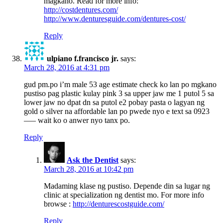
magkano. Read for more info:
http://costdentures.com/
http://www.denturesguide.com/dentures-cost/
Reply
ulpiano f.francisco jr.
says:
March 28, 2016 at 4:31 pm
gud pm.po i’m male 53 age estimate check ko lan po mgkano
pustiso pag plastic kulay pink 3 sa upper jaw me 1 putol 5 sa
lower jaw no dpat dn sa putol e2 pobay pasta o lagyan ng
gold o silver na affordable lan po pwede nyo e text sa 0923
—– wait ko o anwer nyo tanx po.
Reply
Ask the Dentist
says:
March 28, 2016 at 10:42 pm
Madaming klase ng pustiso. Depende din sa lugar ng
clinic at specialization ng dentist mo. For more info
browse :
http://denturescostguide.com/
Reply