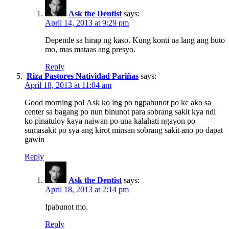
Ask the Dentist
says:
April 14, 2013 at 9:29 pm
Depende sa hirap ng kaso. Kung konti na lang ang buto
mo, mas mataas ang presyo.
Reply
Riza Pastores Natividad Pariñas
says:
April 18, 2013 at 11:04 am
Good morning po! Ask ko lng po ngpabunot po kc ako sa
center sa bagang po nun binunot para sobrang sakit kya ndi
ko pinatuloy kaya naiwan po una kalahati ngayon po
sumasakit po sya ang kirot minsan sobrang sakit ano po dapat
gawin
Reply
Ask the Dentist
says:
April 18, 2013 at 2:14 pm
Ipabunot mo.
Reply