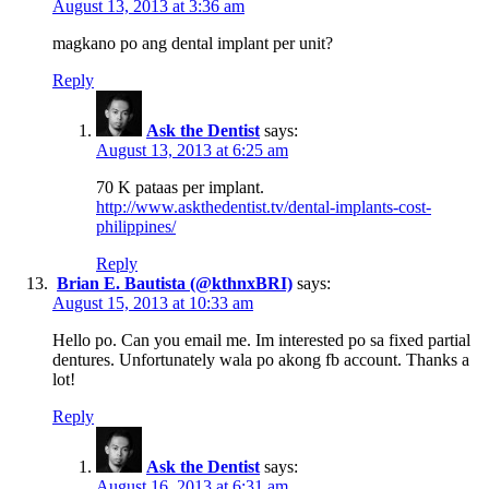
August 13, 2013 at 3:36 am
magkano po ang dental implant per unit?
Reply
Ask the Dentist
says:
August 13, 2013 at 6:25 am
70 K pataas per implant.
http://www.askthedentist.tv/dental-implants-cost-
philippines/
Reply
Brian E. Bautista (@kthnxBRI)
says:
August 15, 2013 at 10:33 am
Hello po. Can you email me. Im interested po sa fixed partial
dentures. Unfortunately wala po akong fb account. Thanks a
lot!
Reply
Ask the Dentist
says:
August 16, 2013 at 6:31 am