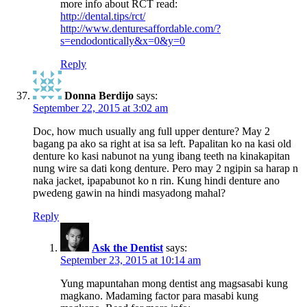
more info about RCT read:
http://dental.tips/rct/
http://www.denturesaffordable.com/?
s=endodontically&x=0&y=0
Reply
Donna Berdijo
says:
September 22, 2015 at 3:02 am
Doc, how much usually ang full upper denture? May 2
bagang pa ako sa right at isa sa left. Papalitan ko na kasi old
denture ko kasi nabunot na yung ibang teeth na kinakapitan
nung wire sa dati kong denture. Pero may 2 ngipin sa harap n
naka jacket, ipapabunot ko n rin. Kung hindi denture ano
pwedeng gawin na hindi masyadong mahal?
Reply
Ask the Dentist
says:
September 23, 2015 at 10:14 am
Yung mapuntahan mong dentist ang magsasabi kung
magkano. Madaming factor para masabi kung