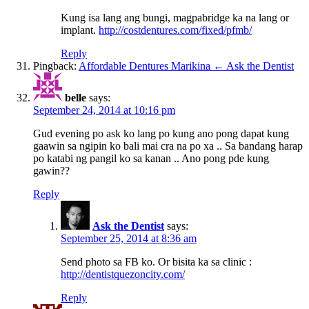
Kung isa lang ang bungi, magpabridge ka na lang or
implant.
http://costdentures.com/fixed/pfmb/
Reply
Pingback:
Affordable Dentures Marikina ← Ask the Dentist
belle
says:
September 24, 2014 at 10:16 pm
Gud evening po ask ko lang po kung ano pong dapat kung
gaawin sa ngipin ko bali mai cra na po xa .. Sa bandang harap
po katabi ng pangil ko sa kanan .. Ano pong pde kung
gawin??
Reply
Ask the Dentist
says:
September 25, 2014 at 8:36 am
Send photo sa FB ko. Or bisita ka sa clinic :
http://dentistquezoncity.com/
Reply