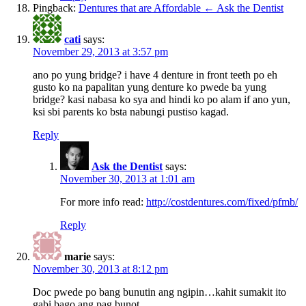
Pingback:
Dentures that are Affordable ← Ask the Dentist
cati
says:
November 29, 2013 at 3:57 pm
ano po yung bridge? i have 4 denture in front teeth po eh
gusto ko na papalitan yung denture ko pwede ba yung
bridge? kasi nabasa ko sya and hindi ko po alam if ano yun,
ksi sbi parents ko bsta nabungi pustiso kagad.
Reply
Ask the Dentist
says:
November 30, 2013 at 1:01 am
For more info read:
http://costdentures.com/fixed/pfmb/
Reply
marie
says:
November 30, 2013 at 8:12 pm
Doc pwede po bang bunutin ang ngipin…kahit sumakit ito
gabi bago ang pag bunot