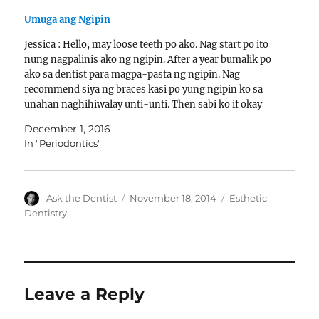
Umuga ang Ngipin
Jessica : Hello, may loose teeth po ako. Nag start po ito
nung nagpalinis ako ng ngipin. After a year bumalik po
ako sa dentist para magpa-pasta ng ngipin. Nag
recommend siya ng braces kasi po yung ngipin ko sa
unahan naghihiwalay unti-unti. Then sabi ko if okay
lang yun…
December 1, 2016
In "Periodontics"
Author
Posted
Categories
Ask the Dentist
November 18, 2014
Esthetic
on
Dentistry
Leave a Reply