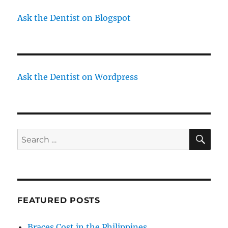
Ask the Dentist on Blogspot
Ask the Dentist on Wordpress
SE
Search
for:
FEATURED POSTS
Braces Cost in the Philippines