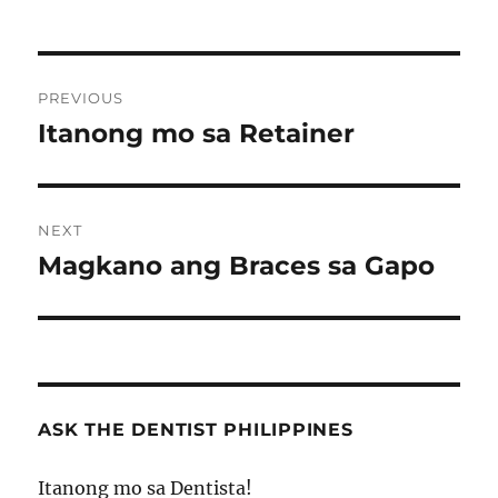
Post
PREVIOUS
navigation
Itanong mo sa Retainer
Previous
post:
NEXT
Magkano ang Braces sa Gapo
Next
post:
ASK THE DENTIST PHILIPPINES
Itanong mo sa Dentista!