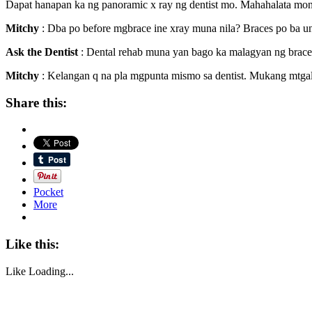
Dapat hanapan ka ng panoramic x ray ng dentist mo. Mahahalata mong
Mitchy
: Dba po before mgbrace ine xray muna nila? Braces po ba u
Ask the Dentist
: Dental rehab muna yan bago ka malagyan ng brace
Mitchy
: Kelangan q na pla mgpunta mismo sa dentist. Mukang mtgal
Share this:
Pocket
More
Like this:
Like
Loading...