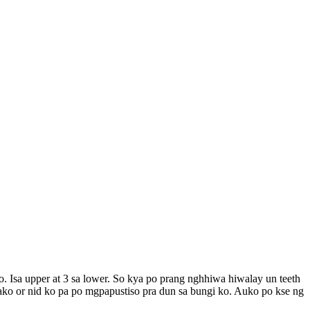
. Isa upper at 3 sa lower. So kya po prang nghhiwa hiwalay un teeth
 ako or nid ko pa po mgpapustiso pra dun sa bungi ko. Auko po kse ng