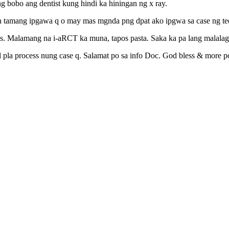
 bobo ang dentist kung hindi ka hiningan ng x ray.
n tamang ipgawa q o may mas mgnda png dpat ako ipgwa sa case ng te
s. Malamang na i-aRCT ka muna, tapos pasta. Saka ka pa lang malalag
 pla process nung case q. Salamat po sa info Doc. God bless & more 