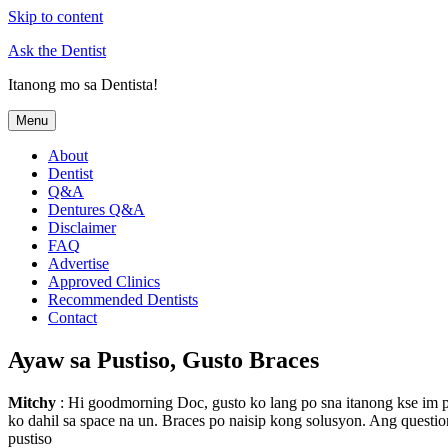
Skip to content
Ask the Dentist
Itanong mo sa Dentista!
Menu
About
Dentist
Q&A
Dentures Q&A
Disclaimer
FAQ
Advertise
Approved Clinics
Recommended Dentists
Contact
Ayaw sa Pustiso, Gusto Braces
Mitchy
: Hi goodmorning Doc, gusto ko lang po sna itanong kse im p
ko dahil sa space na un. Braces po naisip kong solusyon. Ang questi
pustiso