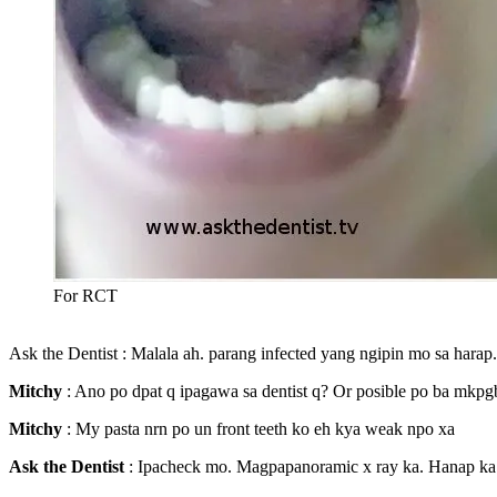
For RCT
Ask the Dentist : Malala ah. parang infected yang ngipin mo sa harap.
Mitchy
: Ano po dpat q ipagawa sa dentist q? Or posible po ba mkpg
Mitchy
: My pasta nrn po un front teeth ko eh kya weak npo xa
Ask the Dentist
: Ipacheck mo. Magpapanoramic x ray ka. Hanap ka 