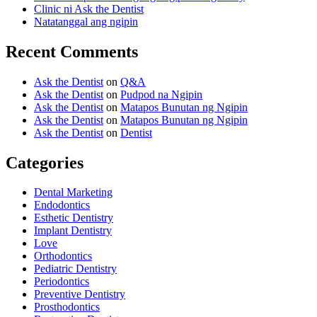
Clinic ni Ask the Dentist
Natatanggal ang ngipin
Recent Comments
Ask the Dentist
on
Q&A
Ask the Dentist
on
Pudpod na Ngipin
Ask the Dentist
on
Matapos Bunutan ng Ngipin
Ask the Dentist
on
Matapos Bunutan ng Ngipin
Ask the Dentist
on
Dentist
Categories
Dental Marketing
Endodontics
Esthetic Dentistry
Implant Dentistry
Love
Orthodontics
Pediatric Dentistry
Periodontics
Preventive Dentistry
Prosthodontics