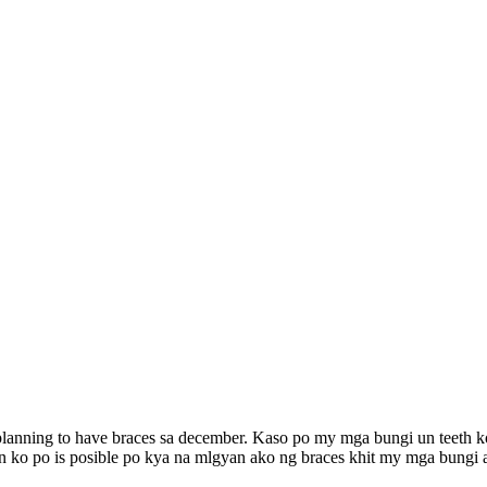
lanning to have braces sa december. Kaso po my mga bungi un teeth ko
on ko po is posible po kya na mlgyan ako ng braces khit my mga bungi