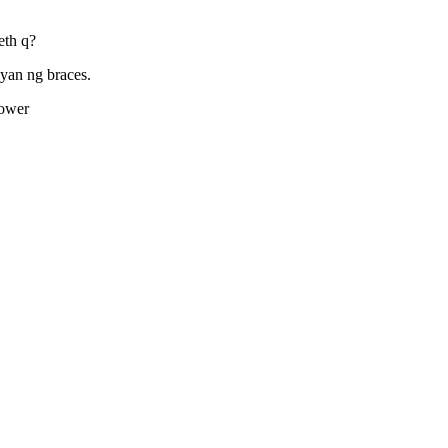
eth q?
yan ng braces.
power