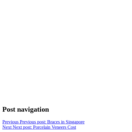
Post navigation
Previous
Previous post:
Braces in Singapore
Next
Next post:
Porcelain Veneers Cost