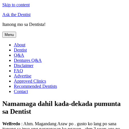
Skip to content
Ask the Dentist
Itanong mo sa Dentista!
Menu
About
Dentist
Q&A
Dentures Q&A
Disclaimer
FAQ
Advertise
Approved Clinics
Recommended Dentists
Contact
Namamaga dahil kada-dekada pumunta
sa Dentist
Welfredo
: Ahm. Magandang Araw po . gusto ko lang po sana
itanong sa inyo ung nararanasan ko ngayon . ahm 3 years ago po.