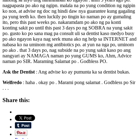
nagpapasta po ako ng ngipn. malala na po yung condition ng ngipin
ko non, at advise ng doc ng hindi daw nya guarantee kung gagaling
pa yung teeth ko. then luckily po tingin ko naman po ay gumaling
ito, pero this past weeks po. nakaramdam po ako ng pa konti
konting sakit po until this past 3 days po ng SOBRA na yung sakit
po. gusto ko po sana mag pa consult uli sa dentist kaso medyo busy
po ako ngayon kaya nag seek muna ako ng help sa INTERNET and
nabasa ko na uminom mg antibiotics po. at yun na nga po, uminom
po ako . that 3 days po, nag subside na po yung sakit kaso po ang
nangyari ay NAMAGA naman po yung GUMS ko, Ahm, Advice
naman po SIR. Maraming Salamat po . Godbless PO.
Ask the Dentist
: Ang advise ko ay pumunta ka sa dentist bukas.
Welfredo
: haha . okay po . Marami pong salamat . Godbless po Sir
. . .
Share this: