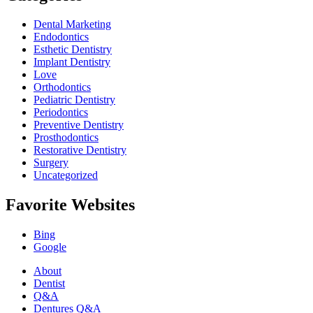
Dental Marketing
Endodontics
Esthetic Dentistry
Implant Dentistry
Love
Orthodontics
Pediatric Dentistry
Periodontics
Preventive Dentistry
Prosthodontics
Restorative Dentistry
Surgery
Uncategorized
Favorite Websites
Bing
Google
About
Dentist
Q&A
Dentures Q&A