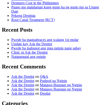
Dentures Cost in the Philippines
Paano mo malalaman kung gusto ka ng gusto mo sa Unang
Date
Pekeng Dentista
Root Canal Treatment (RCT)
Recent Posts
Pwede ba magpabraces ang walang 1st molar
Update kay Ask the Dentist
Pwede ba ipabunot ang mga ngipin nang sabay
Clinic ni Ask the Dentist
Natatanggal ang ngipin
Recent Comments
Ask the Dentist
on
Q&A
Ask the Dentist
on
Pudpod na Ngipin
Ask the Dentist
on
Matapos Bunutan ng Ngipin
Ask the Dentist
on
Matapos Bunutan ng Ngipin
Ask the Dentist
on
Dentist
Categories