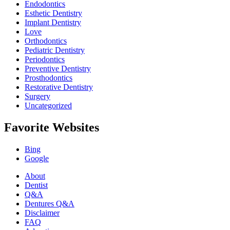
Endodontics
Esthetic Dentistry
Implant Dentistry
Love
Orthodontics
Pediatric Dentistry
Periodontics
Preventive Dentistry
Prosthodontics
Restorative Dentistry
Surgery
Uncategorized
Favorite Websites
Bing
Google
About
Dentist
Q&A
Dentures Q&A
Disclaimer
FAQ