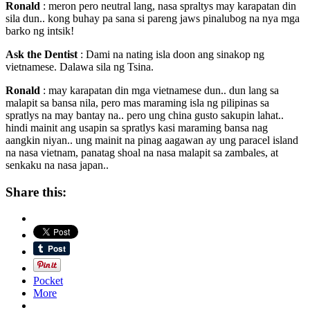
Ronald
: meron pero neutral lang, nasa spraltys may karapatan din
sila dun.. kong buhay pa sana si pareng jaws pinalubog na nya mga
barko ng intsik!
Ask the Dentist
: Dami na nating isla doon ang sinakop ng
vietnamese. Dalawa sila ng Tsina.
Ronald
: may karapatan din mga vietnamese dun.. dun lang sa
malapit sa bansa nila, pero mas maraming isla ng pilipinas sa
spratlys na may bantay na.. pero ung china gusto sakupin lahat..
hindi mainit ang usapin sa spratlys kasi maraming bansa nag
aangkin niyan.. ung mainit na pinag aagawan ay ung paracel island
na nasa vietnam, panatag shoal na nasa malapit sa zambales, at
senkaku na nasa japan..
Share this:
Pocket
More