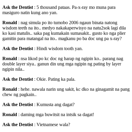
Ask the Dentist
: 5 thousand pataas. Pa-x-ray mo muna para
masiguro natin kung ano yan.
Ronald
: nag simula po ito tumobo 2006 ngaun binata natong
wisdom teeth na ito.. medyo nakakaperwisyo na natu2sok lagi dila
ko kasi matulis.. saka pag kumakain sumasakit.. gusto ko nga plier
gamitin para matangal na ito.. magkanu po ba doc ung pa x-ray?
Ask the Dentist
: Hindi wisdom tooth yan.
Ronald
: nsa likod po kc doc ng harap ng ngipin ko.. parang nag
double layer siya.. ganun din ung mga ngipin ng pating by layer
ngipin nila..
Ask the Dentist
: Okie. Pating ka pala.
Ronald
: hehe. nawala narin ung sakit, kc dko na ginagamit na pang
chew ng pagkain..
Ask the Dentist
: Kumusta ang dagat?
Ronald
: daming mga buwitsit na intsik sa dagat!
Ask the Dentist
: Vietnamese wala?