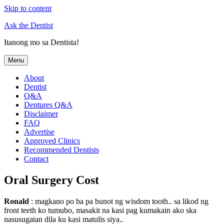
Skip to content
Ask the Dentist
Itanong mo sa Dentista!
Menu
About
Dentist
Q&A
Dentures Q&A
Disclaimer
FAQ
Advertise
Approved Clinics
Recommended Dentists
Contact
Oral Surgery Cost
Ronald
: magkano po ba pa bunot ng wisdom tooth.. sa likod ng
front teeth ko tumubo, masakit na kasi pag kumakain ako ska
nasusugatan dila ku kasi matulis siya..