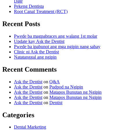
Date
Pekeng Dentista
Root Canal Treatment (RCT)
Recent Posts
Pwede ba magpabraces ang walang 1st molar
Update kay Ask the Dentist
Pwede ba ipabunot ang mga ngipin nang sabay
Clinic ni Ask the Dentist
Natatanggal ang ngipin
Recent Comments
Ask the Dentist
on
Q&A
Ask the Dentist
on
Pudpod na Ngipin
Ask the Dentist
on
Matapos Bunutan ng Ngipin
Ask the Dentist
on
Matapos Bunutan ng Ngipin
Ask the Dentist
on
Dentist
Categories
Dental Marketing