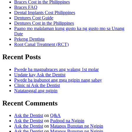
Braces Cost in the Philippines
Braces FAQ
Dental Implants Cost Philippines
Dentures Cost Guide
Dentures Cost in the Philippines
Paano mo malalaman kung gusto ka ng gusto mo sa Unang
Date
Pekeng Dentista
Root Canal Treatment (RCT)
Recent Posts
Pwede ba magpabraces ang walang 1st molar
Update kay Ask the Dentist
Pwede ba ipabunot ang mga ngipin nang sabay
Clinic ni Ask the Dentist
Natatanggal ang ngipin
Recent Comments
Ask the Dentist
on
Q&A
Ask the Dentist
on
Pudpod na Ngipin
Ask the Dentist
on
Matapos Bunutan ng Ngipin
Ask the Dentist
on
Matapos Bunutan ng Ngipin