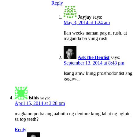
Reply
Jayjay
says:
May 3, 2014 at 1:24 am
Ilan weeks naman pag ni rush. at
maganda ba yung rush
Ask the Dentist
says:
September 13, 2014 at 8:48 pm
Isang araw kung prosthodontist ang
gagawa.
isthis
says:
April 15, 2014 at 3:28 pm
magkano po ba ang aabutin ng denture kung lahat ng ngipin
sa top teeth?
Reply