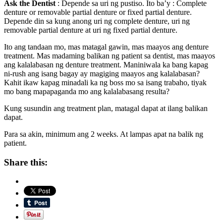
Ask the Dentist
: Depende sa uri ng pustiso. Ito ba’y : Complete
denture or removable partial denture or fixed partial denture.
Depende din sa kung anong uri ng complete denture, uri ng
removable partial denture at uri ng fixed partial denture.
Ito ang tandaan mo, mas matagal gawin, mas maayos ang denture
treatment. Mas madaming balikan ng patient sa dentist, mas maayos
ang kalalabasan ng denture treatment. Maniniwala ka bang kapag
ni-rush ang isang bagay ay magiging maayos ang kalalabasan?
Kahit ikaw kapag minadali ka ng boss mo sa isang trabaho, tiyak
mo bang mapapaganda mo ang kalalabasang resulta?
Kung susundin ang treatment plan, matagal dapat at ilang balikan
dapat.
Para sa akin, minimum ang 2 weeks. At lampas apat na balik ng
patient.
Share this: