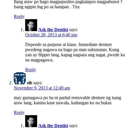
Ilang araw po bago magpapustiso pagkatapos magpabunot ?
Isang ngipin lng po sa harapan . Tnx
Reply
Ask the Dentist
says:
October 28, 2013 at 6:40 pm
Depende sa purpose at klase. Immediate denture
pwedeng nagawa na bago pa man nabunutan. Kung
yan ay flipper lang, kapag nagsara ang sugat, pwede ka
na magpagawa.
Reply
sib
says:
November 9, 2013 at 12:49 am
may gumagawa po ba nt partial removable denture ng isang
araw lang, kanina kase nawala, kailangan ko na bukas
Reply
Ask the Dentist
says: