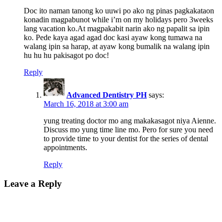
Doc ito naman tanong ko uuwi po ako ng pinas pagkakataon
konadin magpabunot while i’m on my holidays pero 3weeks
lang vacation ko.At magpakabit narin ako ng papalit sa ipin
ko. Pede kaya agad agad doc kasi ayaw kong tumawa na
walang ipin sa harap, at ayaw kong bumalik na walang ipin
hu hu hu pakisagot po doc!
Reply
Advanced Dentistry PH
says:
March 16, 2018 at 3:00 am
yung treating doctor mo ang makakasagot niya Aienne.
Discuss mo yung time line mo. Pero for sure you need
to provide time to your dentist for the series of dental
appointments.
Reply
Leave a Reply