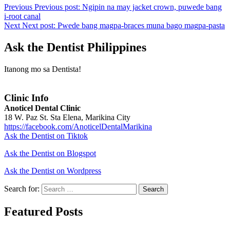
Previous
Previous post:
Ngipin na may jacket crown, puwede bang
i-root canal
Next
Next post:
Pwede bang magpa-braces muna bago magpa-pasta
Ask the Dentist Philippines
Itanong mo sa Dentista!
Clinic Info
Anoticel Dental Clinic
18 W. Paz St. Sta Elena, Marikina City
https://facebook.com/AnoticelDentalMarikina
Ask the Dentist on Tiktok
Ask the Dentist on Blogspot
Ask the Dentist on Wordpress
Search for:
Search
Featured Posts