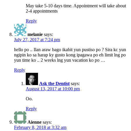
May take 5-10 days time. Appointment will take about
2-4 appointments
Reply
melanie
says:
July 27, 2017 at 7:24 pm
hello po .. Ilan araw bago ikabit yun pustiso po ? Sira kc yun
ngipin ko sa harap ky gusto kong ipagawa po eh limit lng po
yun time ko .. 2 weeks lng yun vacation ko po …
Reply
Ask the Dentist
says:
August 13, 2017 at 10:00 pm
Oo.
Reply
Aienne
says:
February 8, 2018 at 3:32 am