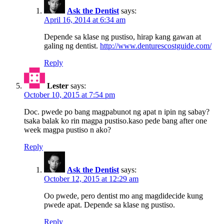
Ask the Dentist
says:
April 16, 2014 at 6:34 am
Depende sa klase ng pustiso, hirap kang gawan at
galing ng dentist.
http://www.denturescostguide.com/
Reply
Lester
says:
October 10, 2015 at 7:54 pm
Doc. pwede po bang magpabunot ng apat n ipin ng sabay?
tsaka balak ko rin magpa pustiso.kaso pede bang after one
week magpa pustiso n ako?
Reply
Ask the Dentist
says:
October 12, 2015 at 12:29 am
Oo pwede, pero dentist mo ang magdidecide kung
pwede apat. Depende sa klase ng pustiso.
Reply