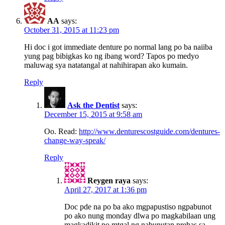
AA
says:
October 31, 2015 at 11:23 pm
Hi doc i got immediate denture po normal lang po ba naiiba
yung pag bibigkas ko ng ibang word? Tapos po medyo
maluwag sya natatangal at nahihirapan ako kumain.
Reply
Ask the Dentist
says:
December 15, 2015 at 9:58 am
Oo. Read:
http://www.denturescostguide.com/dentures-
change-way-speak/
Reply
Reygen raya
says:
April 27, 2017 at 1:36 pm
Doc pde na po ba ako mgpapustiso ngpabunot
po ako nung monday dlwa po magkabilaan ung
magkadikit po mtgal ng nabunutan prehas sa